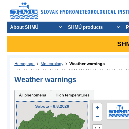
About SHMÚ
SHMÚ products
P
SHM
Homepage
Meteorology
Weather warnings
Weather warnings
All phenomena
High temperatures
Sobota - 8.8.2026
+
−