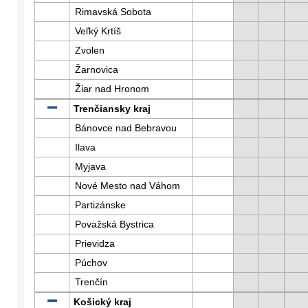
Rimavská Sobota
Veľký Krtíš
Zvolen
Žarnovica
Žiar nad Hronom
Trenčiansky kraj
Bánovce nad Bebravou
Ilava
Myjava
Nové Mesto nad Váhom
Partizánske
Považská Bystrica
Prievidza
Púchov
Trenčín
Košický kraj