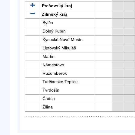
Prešovský kraj
Žilinský kraj
Bytča
Dolný Kubín
Kysucké Nové Mesto
Liptovský Mikuláš
Martin
Námestovo
Ružomberok
Turčianske Teplice
Tvrdošín
Čadca
Žilina