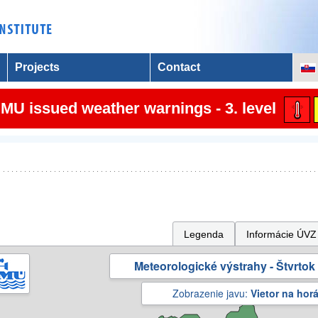
Projects
Contact
MU issued weather warnings - 3. level
Legenda
Informácie ÚVZ
Meteorologické výstrahy - Štvrtok 
Zobrazenie javu:
Vietor na hor