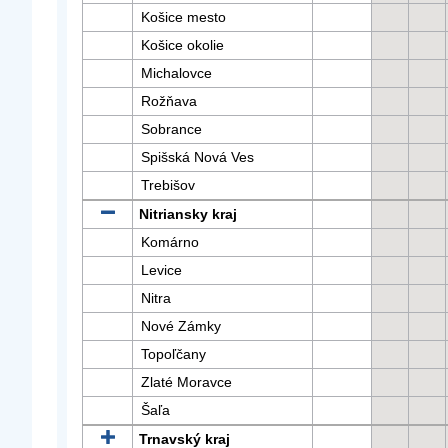
Košice mesto
Košice okolie
Michalovce
Rožňava
Sobrance
Spišská Nová Ves
Trebišov
Nitriansky kraj
Komárno
Levice
Nitra
Nové Zámky
Topoľčany
Zlaté Moravce
Šaľa
Trnavský kraj