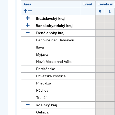
Area
Event
Levels in
0
1
Bratislavský kraj
Banskobystrický kraj
Trenčiansky kraj
Bánovce nad Bebravou
Ilava
Myjava
Nové Mesto nad Váhom
Partizánske
Považská Bystrica
Prievidza
Púchov
Trenčín
Košický kraj
Gelnica