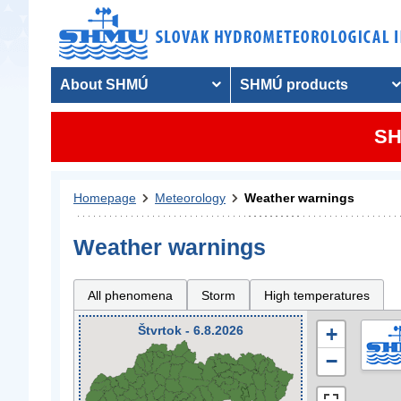
About SHMÚ
SHMÚ products
SH
Homepage
Meteorology
Weather warnings
Weather warnings
All phenomena
Storm
High temperatures
Štvrtok - 6.8.2026
+
−