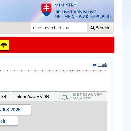
Search
back
 SR
Informácie MV SR
- 6.8.2026
ách