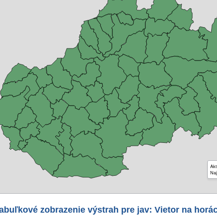
Akt
Naj
abuľkové zobrazenie výstrah pre jav: Vietor na horá