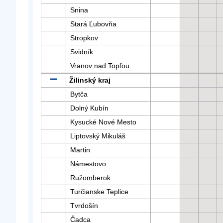
Snina
Stará Ľubovňa
Stropkov
Svidník
Vranov nad Topľou
Žilinský kraj
Bytča
Dolný Kubín
Kysucké Nové Mesto
Liptovský Mikuláš
Martin
Námestovo
Ružomberok
Turčianske Teplice
Tvrdošín
Čadca