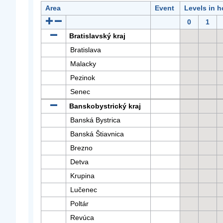
Area
Event
Levels in h
0
1
Bratislavský kraj
Bratislava
Malacky
Pezinok
Senec
Banskobystrický kraj
Banská Bystrica
Banská Štiavnica
Brezno
Detva
Krupina
Lučenec
Poltár
Revúca