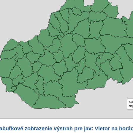
Akt
Naj
abuľkové zobrazenie výstrah pre jav: Vietor na horá