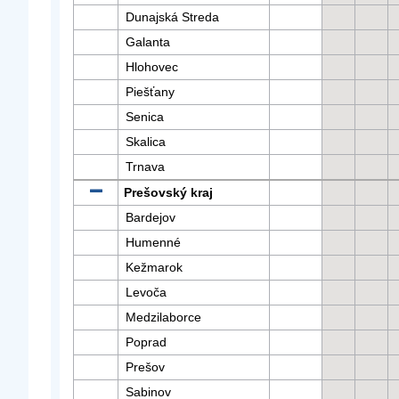
Dunajská Streda
Galanta
Hlohovec
Piešťany
Senica
Skalica
Trnava
Prešovský kraj
Bardejov
Humenné
Kežmarok
Levoča
Medzilaborce
Poprad
Prešov
Sabinov