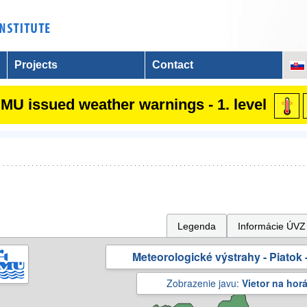
Projects
Contact
MU issued weather warnings - 1. level
Legenda
Informácie ÚVZ
Meteorologické výstrahy - Piatok -
Zobrazenie javu:
Vietor na hor