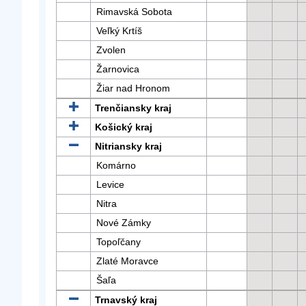
Rimavská Sobota
Veľký Krtíš
Zvolen
Žarnovica
Žiar nad Hronom
Trenčiansky kraj
Košický kraj
Nitriansky kraj
Komárno
Levice
Nitra
Nové Zámky
Topoľčany
Zlaté Moravce
Šaľa
Trnavský kraj