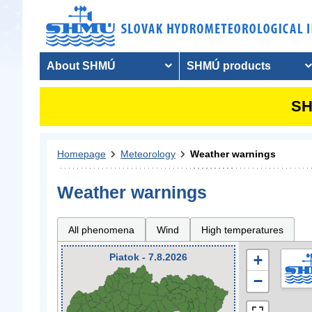
About SHMÚ
SHMÚ products
SH
Homepage
Meteorology
Weather warnings
Weather warnings
All phenomena
Wind
High temperatures
Piatok - 7.8.2026
+
−