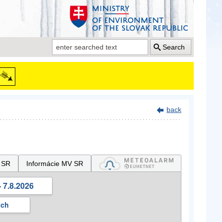
Search
back
 SR
Informácie MV SR
 7.8.2026
ách