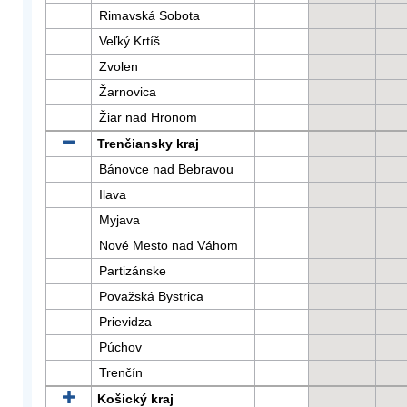
Rimavská Sobota
Veľký Krtíš
Zvolen
Žarnovica
Žiar nad Hronom
Trenčiansky kraj
Bánovce nad Bebravou
Ilava
Myjava
Nové Mesto nad Váhom
Partizánske
Považská Bystrica
Prievidza
Púchov
Trenčín
Košický kraj