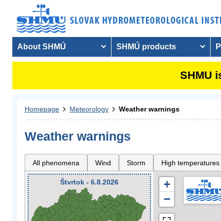
About SHMÚ
SHMÚ products
P
SHMU is
Homepage
Meteorology
Weather warnings
Weather warnings
All phenomena
Wind
Storm
High temperatures
Štvrtok - 6.8.2026
+
−