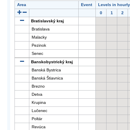
Area
Event
Levels in hourl
0
1
2
Bratislavský kraj
Bratislava
Malacky
Pezinok
Senec
Banskobystrický kraj
Banská Bystrica
Banská Štiavnica
Brezno
Detva
Krupina
Lučenec
Poltár
Revúca