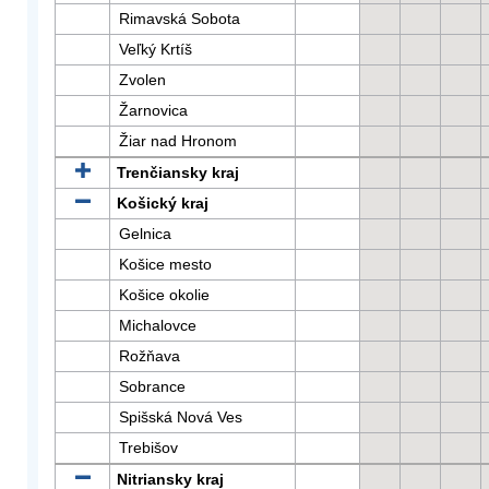
Rimavská Sobota
Veľký Krtíš
Zvolen
Žarnovica
Žiar nad Hronom
Trenčiansky kraj
Košický kraj
Gelnica
Košice mesto
Košice okolie
Michalovce
Rožňava
Sobrance
Spišská Nová Ves
Trebišov
Nitriansky kraj