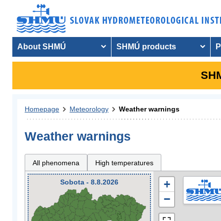
About SHMÚ
SHMÚ products
P
SHM
Homepage
Meteorology
Weather warnings
Weather warnings
All phenomena
High temperatures
Sobota - 8.8.2026
+
−