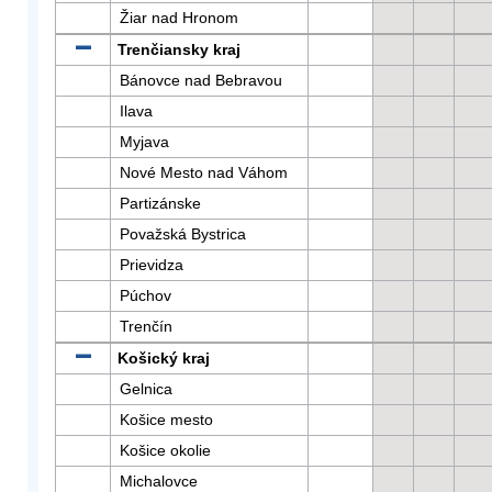
Žiar nad Hronom
Trenčiansky kraj
Bánovce nad Bebravou
Ilava
Myjava
Nové Mesto nad Váhom
Partizánske
Považská Bystrica
Prievidza
Púchov
Trenčín
Košický kraj
Gelnica
Košice mesto
Košice okolie
Michalovce