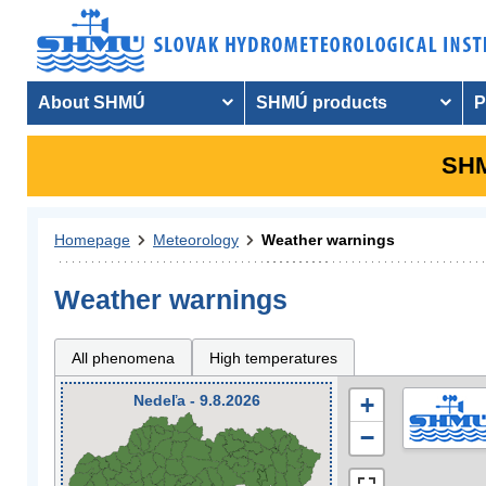
About SHMÚ
SHMÚ products
P
SHM
Homepage
Meteorology
Weather warnings
Weather warnings
All phenomena
High temperatures
Nedeľa - 9.8.2026
+
−