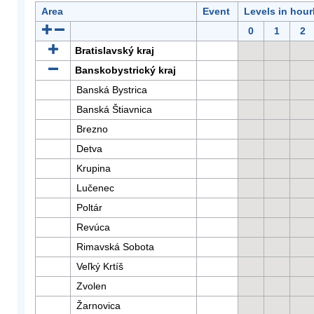
Area
Event
Levels in hour
0
1
2
Bratislavský kraj
Banskobystrický kraj
Banská Bystrica
Banská Štiavnica
Brezno
Detva
Krupina
Lučenec
Poltár
Revúca
Rimavská Sobota
Veľký Krtíš
Zvolen
Žarnovica