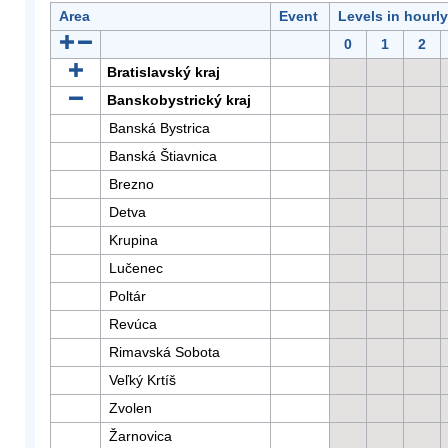
Area
Event
Levels in hourl
0
1
2
Bratislavský kraj
Banskobystrický kraj
Banská Bystrica
Banská Štiavnica
Brezno
Detva
Krupina
Lučenec
Poltár
Revúca
Rimavská Sobota
Veľký Krtíš
Zvolen
Žarnovica