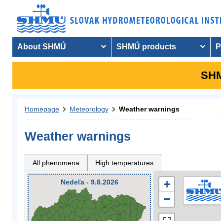
About SHMÚ
SHMÚ products
P
SHM
Homepage
Meteorology
Weather warnings
Weather warnings
All phenomena
High temperatures
Nedeľa - 9.8.2026
+
−