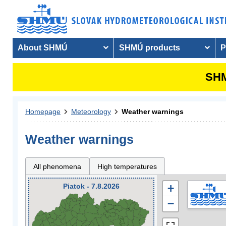
About SHMÚ
SHMÚ products
P
SHM
Homepage
Meteorology
Weather warnings
Weather warnings
All phenomena
High temperatures
Piatok - 7.8.2026
+
−