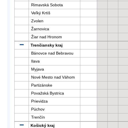
Rimavská Sobota
Veľký Krtíš
Zvolen
Žarnovica
Žiar nad Hronom
Trenčiansky kraj
Bánovce nad Bebravou
Ilava
Myjava
Nové Mesto nad Váhom
Partizánske
Považská Bystrica
Prievidza
Púchov
Trenčín
Košický kraj