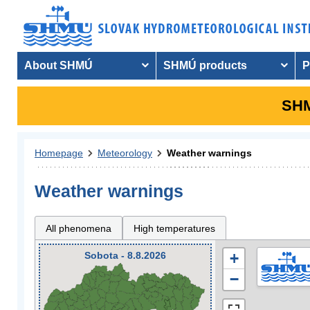
About SHMÚ
SHMÚ products
P
SHM
Homepage
Meteorology
Weather warnings
Weather warnings
All phenomena
High temperatures
Sobota - 8.8.2026
+
−