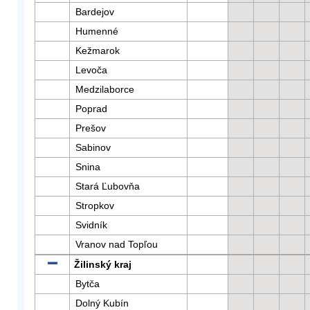
Bardejov
Humenné
Kežmarok
Levoča
Medzilaborce
Poprad
Prešov
Sabinov
Snina
Stará Ľubovňa
Stropkov
Svidník
Vranov nad Topľou
Žilinský kraj
Bytča
Dolný Kubín