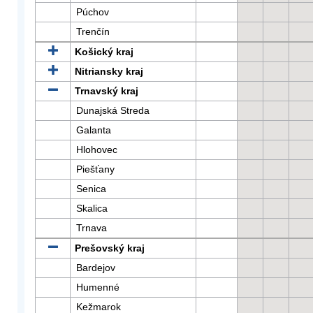
Púchov
Trenčín
Košický kraj
Nitriansky kraj
Trnavský kraj
Dunajská Streda
Galanta
Hlohovec
Piešťany
Senica
Skalica
Trnava
Prešovský kraj
Bardejov
Humenné
Kežmarok