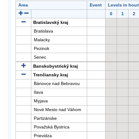
Area
Event
Levels in hour
0
1
2
Bratislavský kraj
Bratislava
Malacky
Pezinok
Senec
Banskobystrický kraj
Trenčiansky kraj
Bánovce nad Bebravou
Ilava
Myjava
Nové Mesto nad Váhom
Partizánske
Považská Bystrica
Prievidza