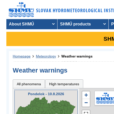
About SHMÚ
SHMÚ products
P
SHM
Homepage
Meteorology
Weather warnings
Weather warnings
All phenomena
High temperatures
Pondelok - 10.8.2026
+
−