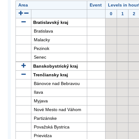
Area
Event
Levels in hour
0
1
2
Bratislavský kraj
Bratislava
Malacky
Pezinok
Senec
Banskobystrický kraj
Trenčiansky kraj
Bánovce nad Bebravou
Ilava
Myjava
Nové Mesto nad Váhom
Partizánske
Považská Bystrica
Prievidza