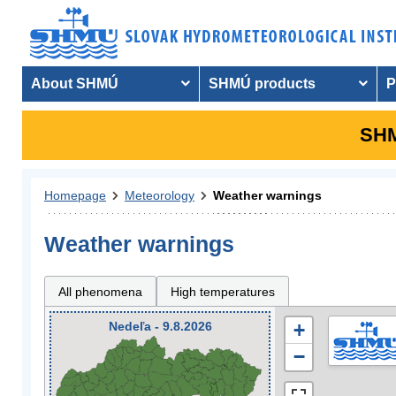
About SHMÚ
SHMÚ products
P
SHM
Homepage
Meteorology
Weather warnings
Weather warnings
All phenomena
High temperatures
Nedeľa - 9.8.2026
+
−