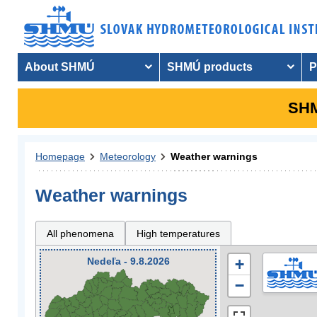
About SHMÚ
SHMÚ products
P
SHM
Homepage
Meteorology
Weather warnings
Weather warnings
All phenomena
High temperatures
Nedeľa - 9.8.2026
+
−