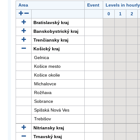
Area
Event
Levels in hourl
0
1
2
Bratislavský kraj
Banskobystrický kraj
Trenčiansky kraj
Košický kraj
Gelnica
Košice mesto
Košice okolie
Michalovce
Rožňava
Sobrance
Spišská Nová Ves
Trebišov
Nitriansky kraj
Trnavský kraj