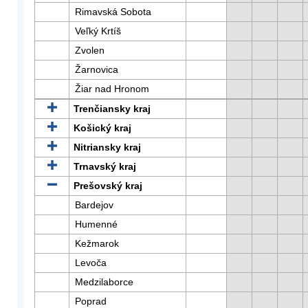
Rimavská Sobota
Veľký Krtíš
Zvolen
Žarnovica
Žiar nad Hronom
Trenčiansky kraj
Košický kraj
Nitriansky kraj
Trnavský kraj
Prešovský kraj
Bardejov
Humenné
Kežmarok
Levoča
Medzilaborce
Poprad