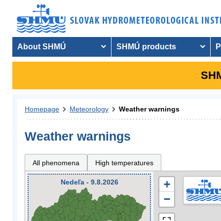
About SHMÚ
SHMÚ products
P
SHM
Homepage
Meteorology
Weather warnings
Weather warnings
All phenomena
High temperatures
Nedeľa - 9.8.2026
+
−