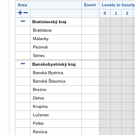
Area
Event
Levels in hourl
0
1
2
Bratislavský kraj
Bratislava
Malacky
Pezinok
Senec
Banskobystrický kraj
Banská Bystrica
Banská Štiavnica
Brezno
Detva
Krupina
Lučenec
Poltár
Revúca