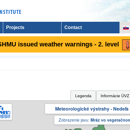
Projects
Contact
SHMU issued weather warnings - 2. level
Legenda
Informácie ÚVZ
Meteorologické výstrahy - Nedeľa 
Zobrazenie javu:
Mráz vo vegetačno