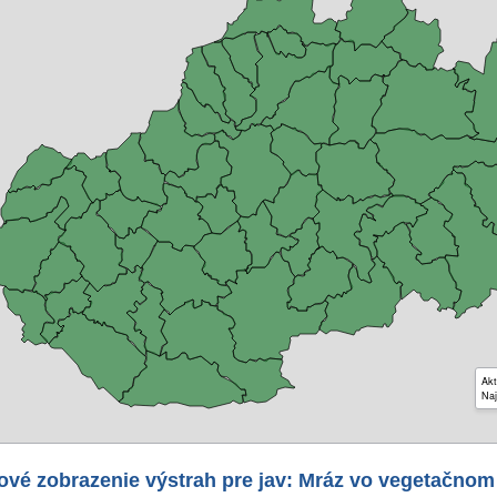
Akt
Naj
ové zobrazenie výstrah pre jav: Mráz vo vegetačnom