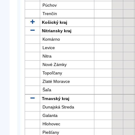
Púchov
Trenčín
Košický kraj
Nitriansky kraj
Komárno
Levice
Nitra
Nové Zámky
Topoľčany
Zlaté Moravce
Šaľa
Trnavský kraj
Dunajská Streda
Galanta
Hlohovec
Piešťany