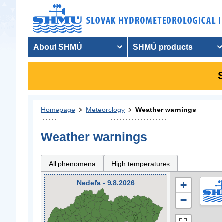
About SHMÚ
SHMÚ products
Homepage
Meteorology
Weather warnings
Weather warnings
All phenomena
High temperatures
Nedeľa - 9.8.2026
+
−