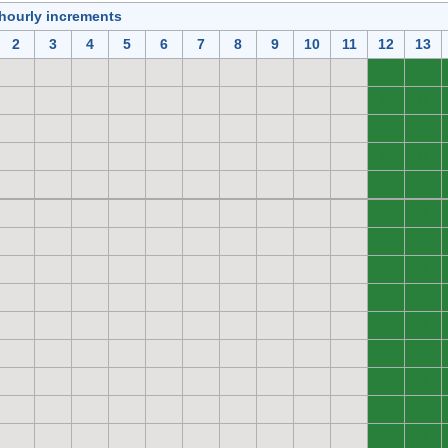
 hourly increments
2
3
4
5
6
7
8
9
10
11
12
13
0
0
0
0
0
0
0
0
0
0
0
0
0
0
0
0
0
0
0
0
0
0
0
0
0
0
0
0