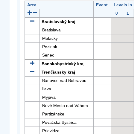
Area
Event
Levels in
0
1
Bratislavský kraj
Bratislava
Malacky
Pezinok
Senec
Banskobystrický kraj
Trenčiansky kraj
Bánovce nad Bebravou
Ilava
Myjava
Nové Mesto nad Váhom
Partizánske
Považská Bystrica
Prievidza