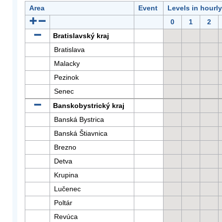
Area
Event
Levels in hourl
0
1
2
Bratislavský kraj
Bratislava
Malacky
Pezinok
Senec
Banskobystrický kraj
Banská Bystrica
Banská Štiavnica
Brezno
Detva
Krupina
Lučenec
Poltár
Revúca