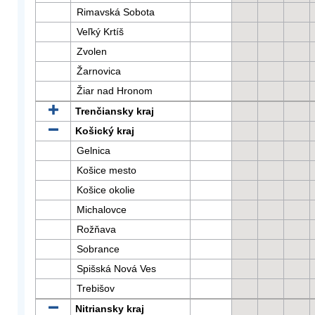
Rimavská Sobota
Veľký Krtíš
Zvolen
Žarnovica
Žiar nad Hronom
Trenčiansky kraj
Košický kraj
Gelnica
Košice mesto
Košice okolie
Michalovce
Rožňava
Sobrance
Spišská Nová Ves
Trebišov
Nitriansky kraj