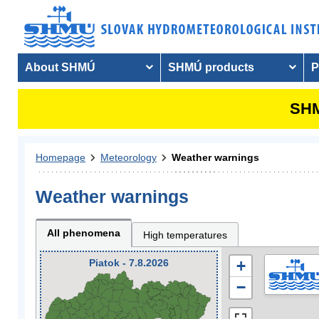
About SHMÚ
SHMÚ products
P
SHM
Homepage
Meteorology
Weather warnings
Weather warnings
All phenomena
High temperatures
Piatok - 7.8.2026
+
−