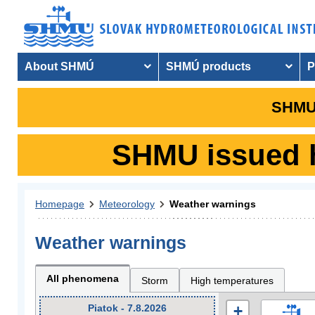
About SHMÚ
SHMÚ products
P
SHMU 
SHMU issued hy
Homepage
Meteorology
Weather warnings
Weather warnings
All phenomena
Storm
High temperatures
Piatok - 7.8.2026
+