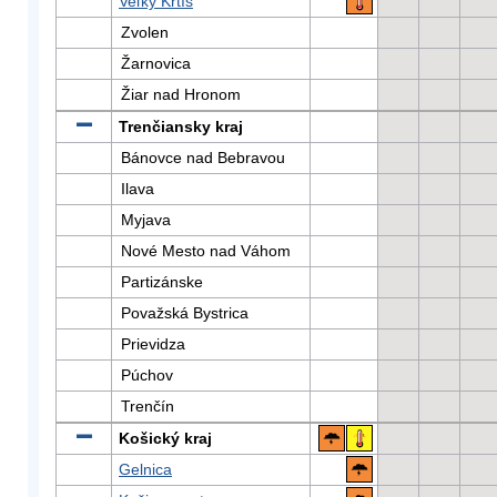
Veľký Krtíš
Zvolen
Žarnovica
Žiar nad Hronom
Trenčiansky kraj
Bánovce nad Bebravou
Ilava
Myjava
Nové Mesto nad Váhom
Partizánske
Považská Bystrica
Prievidza
Púchov
Trenčín
Košický kraj
Gelnica