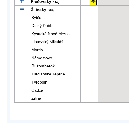
Prešovský kraj
Žilinský kraj
Bytča
Dolný Kubín
Kysucké Nové Mesto
Liptovský Mikuláš
Martin
Námestovo
Ružomberok
Turčianske Teplice
Tvrdošín
Čadca
Žilina