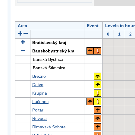
Area
Event
Levels in hour
0
1
2
Bratislavský kraj
Banskobystrický kraj
Banská Bystrica
Banská Štiavnica
Brezno
Detva
Krupina
Lučenec
Poltár
Revúca
Rimavská Sobota