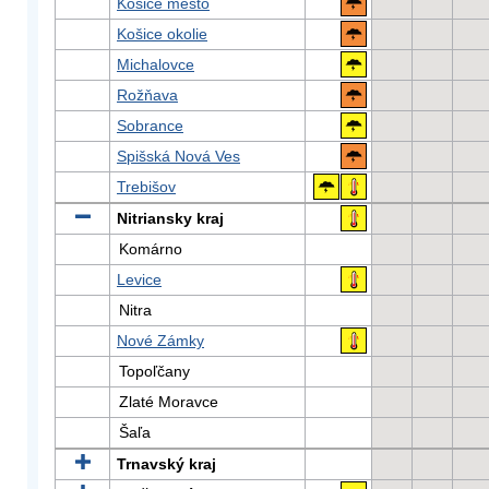
Košice mesto
Košice okolie
Michalovce
Rožňava
Sobrance
Spišská Nová Ves
Trebišov
Nitriansky kraj
Komárno
Levice
Nitra
Nové Zámky
Topoľčany
Zlaté Moravce
Šaľa
Trnavský kraj