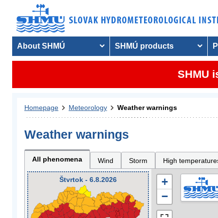
About SHMÚ
SHMÚ products
P
SHMU is
Homepage
Meteorology
Weather warnings
Weather warnings
All phenomena
Wind
Storm
High temperature
Štvrtok - 6.8.2026
+
−