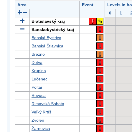
Area
Event
Levels in h
0
1
Bratislavský kraj
Banskobystrický kraj
Banská Bystrica
Banská Štiavnica
Brezno
Detva
Krupina
Lučenec
Poltár
Revúca
Rimavská Sobota
Veľký Krtíš
Zvolen
Žarnovica