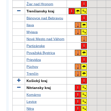
Žiar nad Hronom
Trenčiansky kraj
Bánovce nad Bebravou
Ilava
Myjava
Nové Mesto nad Váhom
Partizánske
Považská Bystrica
Prievidza
Púchov
Trenčín
Košický kraj
Nitriansky kraj
Komárno
Levice
Nitra