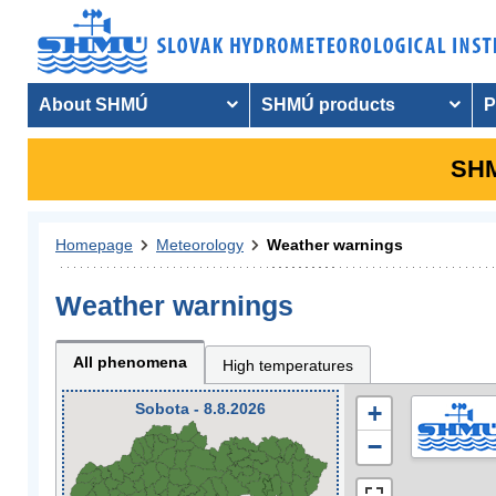
About SHMÚ
SHMÚ products
P
SHM
Homepage
Meteorology
Weather warnings
Weather warnings
All phenomena
High temperatures
Sobota - 8.8.2026
+
−