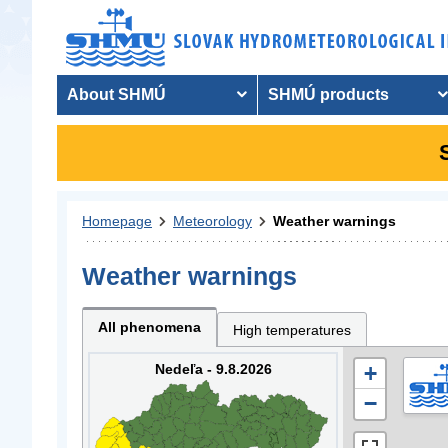
About SHMÚ
SHMÚ products
Homepage
Meteorology
Weather warnings
Weather warnings
All phenomena
High temperatures
Nedeľa - 9.8.2026
+
−