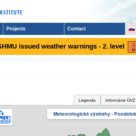
Projects
Contact
SHMU issued weather warnings - 2. level
Legenda
Informácie ÚVZ
Meteorologické výstrahy - Pondelok 