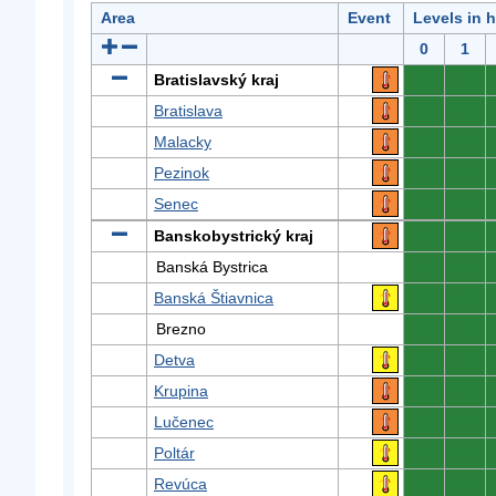
Area
Event
Levels in 
0
1
Bratislavský kraj
0
0
Bratislava
0
0
Malacky
0
0
Pezinok
0
0
Senec
0
0
Banskobystrický kraj
0
0
Banská Bystrica
0
0
Banská Štiavnica
0
0
Brezno
0
0
Detva
0
0
Krupina
0
0
Lučenec
0
0
Poltár
0
0
Revúca
0
0