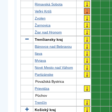
Rimavská Sobota
0
0
Veľký Krtíš
0
0
Zvolen
0
0
Žarnovica
0
0
Žiar nad Hronom
0
0
Trenčiansky kraj
0
0
Bánovce nad Bebravou
0
0
Ilava
0
0
Myjava
0
0
Nové Mesto nad Váhom
0
0
Partizánske
0
0
Považská Bystrica
0
0
Prievidza
0
0
Púchov
0
0
Trenčín
0
0
Košický kraj
0
0