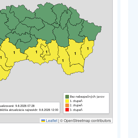
1
1
1
1
1
1
1
ualizované: 9.8.2026 07:28
bližšia aktualizácia najneskôr: 9.8.2026 12:00
Leaflet
|
© OpenStreetmap contributors