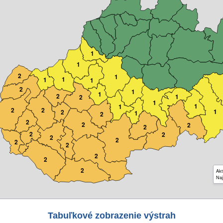
1
1
2
1
1
1
1
2
1
1
2
1
2
1
1
1
2
2
1
2
1
2
2
2
2
2
2
2
2
2
2
2
2
2
2
Akt
Naj
Tabuľkové zobrazenie výstrah