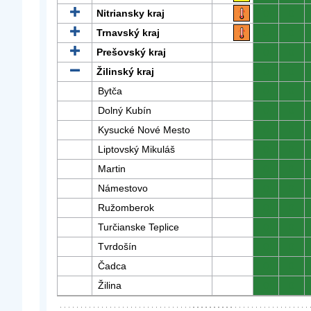
Nitriansky kraj
0
0
Trnavský kraj
0
0
Prešovský kraj
0
0
Žilinský kraj
0
0
Bytča
0
0
Dolný Kubín
0
0
Kysucké Nové Mesto
0
0
Liptovský Mikuláš
0
0
Martin
0
0
Námestovo
0
0
Ružomberok
0
0
Turčianske Teplice
0
0
Tvrdošín
0
0
Čadca
0
0
Žilina
0
0