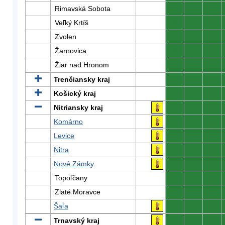
Rimavská Sobota
0
0
0
Veľký Krtíš
0
0
0
Zvolen
0
0
0
Žarnovica
0
0
0
Žiar nad Hronom
0
0
0
Trenčiansky kraj
0
0
0
Košický kraj
0
0
0
Nitriansky kraj
0
0
0
Komárno
0
0
0
Levice
0
0
0
Nitra
0
0
0
Nové Zámky
0
0
0
Topoľčany
0
0
0
Zlaté Moravce
0
0
0
Šaľa
0
0
0
Trnavský kraj
0
0
0