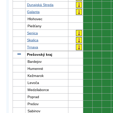
Dunajská Streda
0
0
0
Galanta
0
0
0
Hlohovec
0
0
0
Piešťany
0
0
0
Senica
0
0
0
Skalica
0
0
0
Trnava
0
0
0
Prešovský kraj
0
0
0
Bardejov
0
0
0
Humenné
0
0
0
Kežmarok
0
0
0
Levoča
0
0
0
Medzilaborce
0
0
0
Poprad
0
0
0
Prešov
0
0
0
Sabinov
0
0
0