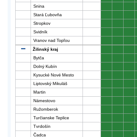
Snina
0
0
0
Stará Ľubovňa
0
0
0
Stropkov
0
0
0
Svidník
0
0
0
Vranov nad Topľou
0
0
0
Žilinský kraj
0
0
0
Bytča
0
0
0
Dolný Kubín
0
0
0
Kysucké Nové Mesto
0
0
0
Liptovský Mikuláš
0
0
0
Martin
0
0
0
Námestovo
0
0
0
Ružomberok
0
0
0
Turčianske Teplice
0
0
0
Tvrdošín
0
0
0
Čadca
0
0
0