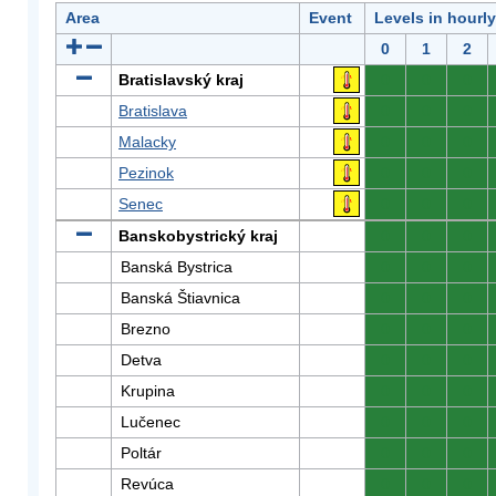
Area
Event
Levels in hourl
0
1
2
Bratislavský kraj
0
0
0
Bratislava
0
0
0
Malacky
0
0
0
Pezinok
0
0
0
Senec
0
0
0
Banskobystrický kraj
0
0
0
Banská Bystrica
0
0
0
Banská Štiavnica
0
0
0
Brezno
0
0
0
Detva
0
0
0
Krupina
0
0
0
Lučenec
0
0
0
Poltár
0
0
0
Revúca
0
0
0