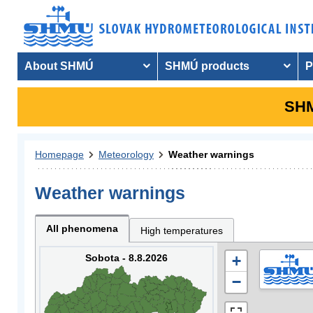
About SHMÚ
SHMÚ products
P
SHM
Homepage
Meteorology
Weather warnings
Weather warnings
All phenomena
High temperatures
Sobota - 8.8.2026
+
−