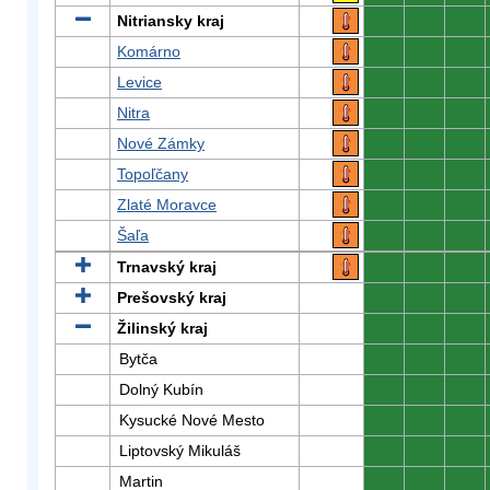
Nitriansky kraj
0
0
0
Komárno
0
0
0
Levice
0
0
0
Nitra
0
0
0
Nové Zámky
0
0
0
Topoľčany
0
0
0
Zlaté Moravce
0
0
0
Šaľa
0
0
0
Trnavský kraj
0
0
0
Prešovský kraj
0
0
0
Žilinský kraj
0
0
0
Bytča
0
0
0
Dolný Kubín
0
0
0
Kysucké Nové Mesto
0
0
0
Liptovský Mikuláš
0
0
0
Martin
0
0
0