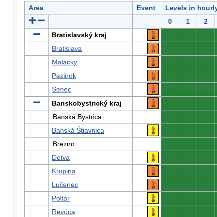
Area
Event
Levels in hourl
0
1
2
Bratislavský kraj
0
0
0
Bratislava
0
0
0
Malacky
0
0
0
Pezinok
0
0
0
Senec
0
0
0
Banskobystrický kraj
0
0
0
Banská Bystrica
0
0
0
Banská Štiavnica
0
0
0
Brezno
0
0
0
Detva
0
0
0
Krupina
0
0
0
Lučenec
0
0
0
Poltár
0
0
0
Revúca
0
0
0