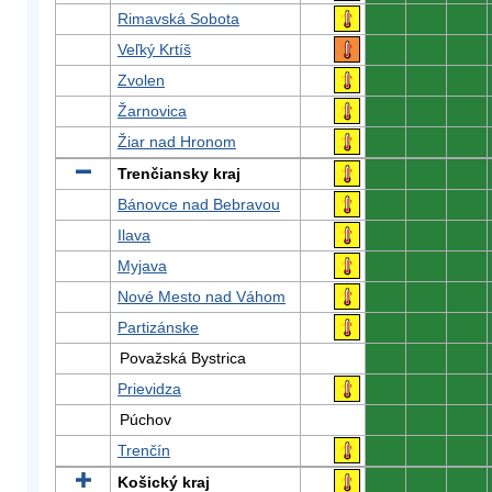
Rimavská Sobota
0
0
0
Veľký Krtíš
0
0
0
Zvolen
0
0
0
Žarnovica
0
0
0
Žiar nad Hronom
0
0
0
Trenčiansky kraj
0
0
0
Bánovce nad Bebravou
0
0
0
Ilava
0
0
0
Myjava
0
0
0
Nové Mesto nad Váhom
0
0
0
Partizánske
0
0
0
Považská Bystrica
0
0
0
Prievidza
0
0
0
Púchov
0
0
0
Trenčín
0
0
0
Košický kraj
0
0
0