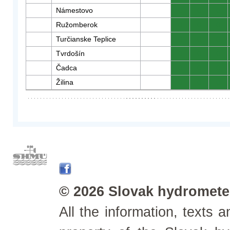
Námestovo
0
0
0
Ružomberok
0
0
0
Turčianske Teplice
0
0
0
Tvrdošín
0
0
0
Čadca
0
0
0
Žilina
0
0
0
© 2026 Slovak hydrometeo
All the information, texts