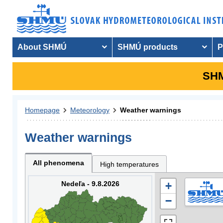
About SHMÚ
SHMÚ products
P
SHM
Homepage
Meteorology
Weather warnings
Weather warnings
All phenomena
High temperatures
Nedeľa - 9.8.2026
+
−