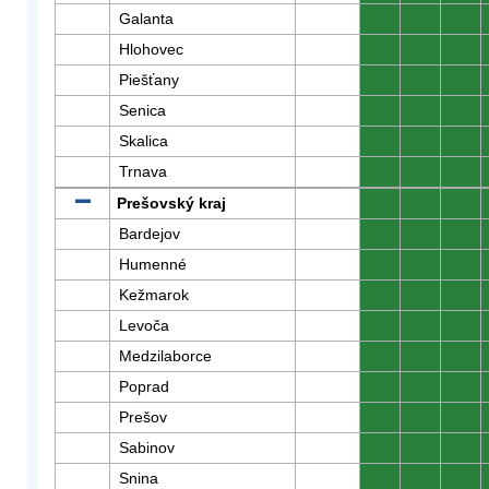
Galanta
0
0
0
Hlohovec
0
0
0
Piešťany
0
0
0
Senica
0
0
0
Skalica
0
0
0
Trnava
0
0
0
Prešovský kraj
0
0
0
Bardejov
0
0
0
Humenné
0
0
0
Kežmarok
0
0
0
Levoča
0
0
0
Medzilaborce
0
0
0
Poprad
0
0
0
Prešov
0
0
0
Sabinov
0
0
0
Snina
0
0
0