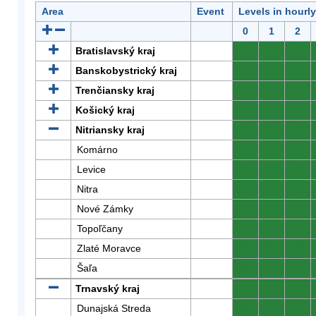
Area
Event
Levels in hourl
0
1
2
Bratislavský kraj
0
0
0
Banskobystrický kraj
0
0
0
Trenčiansky kraj
0
0
0
Košický kraj
0
0
0
Nitriansky kraj
0
0
0
Komárno
0
0
0
Levice
0
0
0
Nitra
0
0
0
Nové Zámky
0
0
0
Topoľčany
0
0
0
Zlaté Moravce
0
0
0
Šaľa
0
0
0
Trnavský kraj
0
0
0
Dunajská Streda
0
0
0