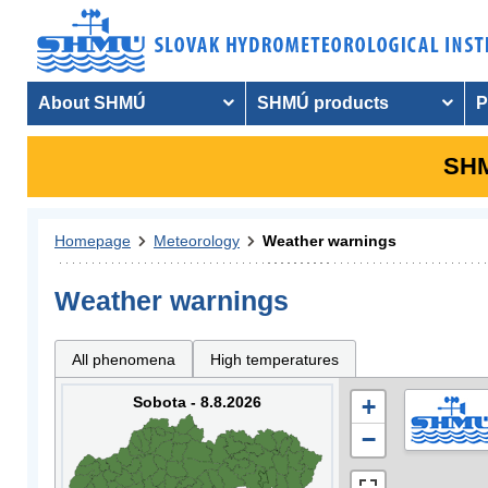
About SHMÚ
SHMÚ products
P
SHM
Homepage
Meteorology
Weather warnings
Weather warnings
All phenomena
High temperatures
Sobota - 8.8.2026
+
−