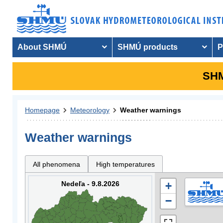
About SHMÚ
SHMÚ products
P
SHM
Homepage
Meteorology
Weather warnings
Weather warnings
All phenomena
High temperatures
Nedeľa - 9.8.2026
+
−