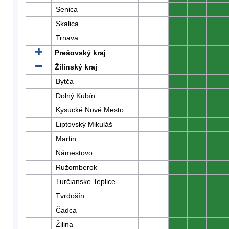
Senica
0
0
0
Skalica
0
0
0
Trnava
0
0
0
Prešovský kraj
0
0
0
Žilinský kraj
0
0
0
Bytča
0
0
0
Dolný Kubín
0
0
0
Kysucké Nové Mesto
0
0
0
Liptovský Mikuláš
0
0
0
Martin
0
0
0
Námestovo
0
0
0
Ružomberok
0
0
0
Turčianske Teplice
0
0
0
Tvrdošín
0
0
0
Čadca
0
0
0
Žilina
0
0
0