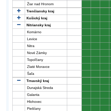
Žiar nad Hronom
0
0
0
Trenčiansky kraj
0
0
0
Košický kraj
0
0
0
Nitriansky kraj
0
0
0
Komárno
0
0
0
Levice
0
0
0
Nitra
0
0
0
Nové Zámky
0
0
0
Topoľčany
0
0
0
Zlaté Moravce
0
0
0
Šaľa
0
0
0
Trnavský kraj
0
0
0
Dunajská Streda
0
0
0
Galanta
0
0
0
Hlohovec
0
0
0
Piešťany
0
0
0