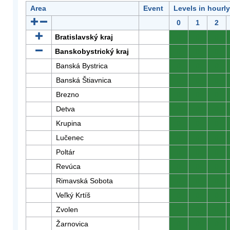
Area
Event
Levels in hourl
0
1
2
Bratislavský kraj
0
0
0
Banskobystrický kraj
0
0
0
Banská Bystrica
0
0
0
Banská Štiavnica
0
0
0
Brezno
0
0
0
Detva
0
0
0
Krupina
0
0
0
Lučenec
0
0
0
Poltár
0
0
0
Revúca
0
0
0
Rimavská Sobota
0
0
0
Veľký Krtíš
0
0
0
Zvolen
0
0
0
Žarnovica
0
0
0