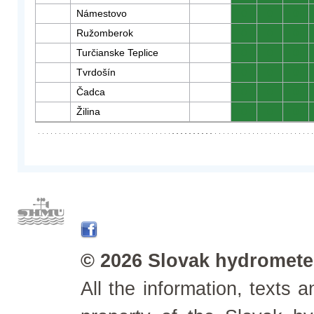
Námestovo
0
0
0
Ružomberok
0
0
0
Turčianske Teplice
0
0
0
Tvrdošín
0
0
0
Čadca
0
0
0
Žilina
0
0
0
© 2026 Slovak hydrometeo
All the information, texts