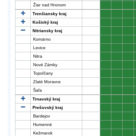
Žiar nad Hronom
0
0
0
Trenčiansky kraj
0
0
0
Košický kraj
0
0
0
Nitriansky kraj
0
0
0
Komárno
0
0
0
Levice
0
0
0
Nitra
0
0
0
Nové Zámky
0
0
0
Topoľčany
0
0
0
Zlaté Moravce
0
0
0
Šaľa
0
0
0
Trnavský kraj
0
0
0
Prešovský kraj
0
0
0
Bardejov
0
0
0
Humenné
0
0
0
Kežmarok
0
0
0