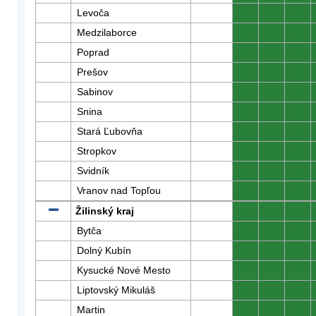
Levoča
0
0
0
Medzilaborce
0
0
0
Poprad
0
0
0
Prešov
0
0
0
Sabinov
0
0
0
Snina
0
0
0
Stará Ľubovňa
0
0
0
Stropkov
0
0
0
Svidník
0
0
0
Vranov nad Topľou
0
0
0
Žilinský kraj
0
0
0
Bytča
0
0
0
Dolný Kubín
0
0
0
Kysucké Nové Mesto
0
0
0
Liptovský Mikuláš
0
0
0
Martin
0
0
0