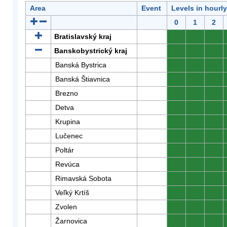
Area
Event
Levels in hourl
0
1
2
Bratislavský kraj
0
0
0
Banskobystrický kraj
0
0
0
Banská Bystrica
0
0
0
Banská Štiavnica
0
0
0
Brezno
0
0
0
Detva
0
0
0
Krupina
0
0
0
Lučenec
0
0
0
Poltár
0
0
0
Revúca
0
0
0
Rimavská Sobota
0
0
0
Veľký Krtíš
0
0
0
Zvolen
0
0
0
Žarnovica
0
0
0