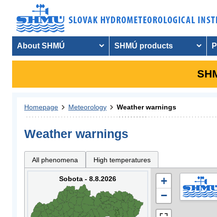
About SHMÚ
SHMÚ products
P
SHM
Homepage
Meteorology
Weather warnings
Weather warnings
All phenomena
High temperatures
Sobota - 8.8.2026
+
−