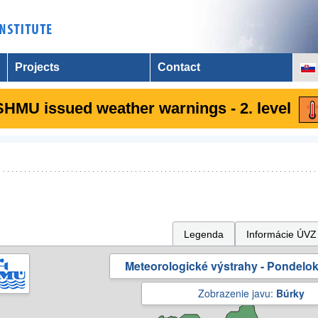
Projects
Contact
SHMU issued weather warnings - 2. level
Legenda
Informácie ÚVZ
Meteorologické výstrahy - Pondelok 
Zobrazenie javu:
Búrky