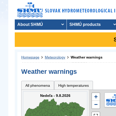
About SHMÚ
SHMÚ products
Homepage
Meteorology
Weather warnings
Weather warnings
All phenomena
High temperatures
Nedeľa - 9.8.2026
+
−