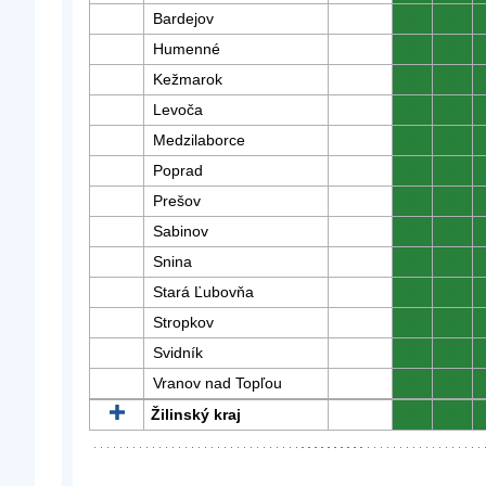
Bardejov
0
0
Humenné
0
0
Kežmarok
0
0
Levoča
0
0
Medzilaborce
0
0
Poprad
0
0
Prešov
0
0
Sabinov
0
0
Snina
0
0
Stará Ľubovňa
0
0
Stropkov
0
0
Svidník
0
0
Vranov nad Topľou
0
0
Žilinský kraj
0
0