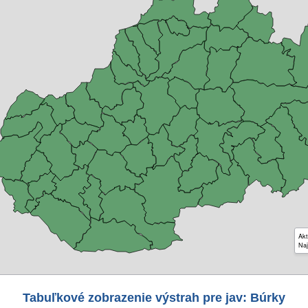
Akt
Naj
Tabuľkové zobrazenie výstrah pre jav: Búrky