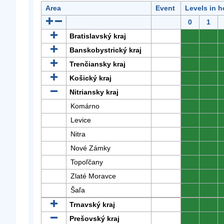
Area
Event
Levels in h
0
1
Bratislavský kraj
0
0
Banskobystrický kraj
0
0
Trenčiansky kraj
0
0
Košický kraj
0
0
Nitriansky kraj
0
0
Komárno
0
0
Levice
0
0
Nitra
0
0
Nové Zámky
0
0
Topoľčany
0
0
Zlaté Moravce
0
0
Šaľa
0
0
Trnavský kraj
0
0
Prešovský kraj
0
0