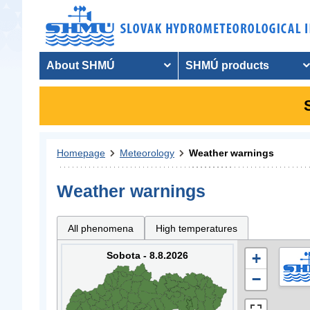
About SHMÚ
SHMÚ products
Homepage
Meteorology
Weather warnings
Weather warnings
All phenomena
High temperatures
Sobota - 8.8.2026
+
−