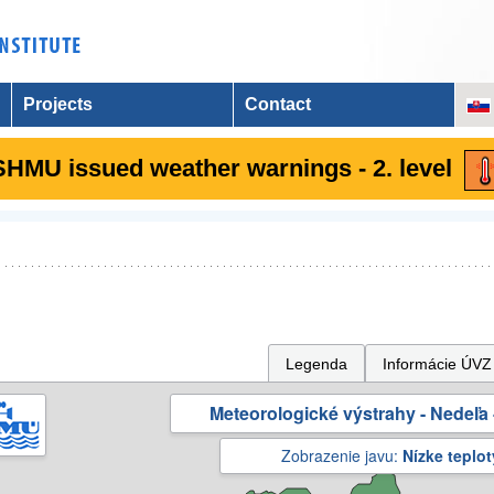
Projects
Contact
SHMU issued weather warnings - 2. level
Legenda
Informácie ÚVZ
Meteorologické výstrahy - Nedeľa 
Zobrazenie javu:
Nízke teplot