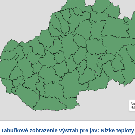
Akt
Naj
Tabuľkové zobrazenie výstrah pre jav: Nízke teploty