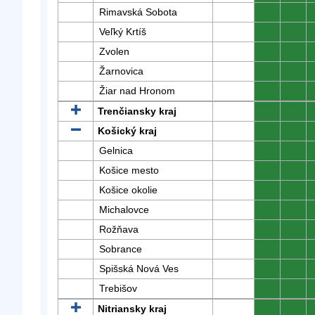
Rimavská Sobota
0
0
Veľký Krtíš
0
0
Zvolen
0
0
Žarnovica
0
0
Žiar nad Hronom
0
0
Trenčiansky kraj
0
0
Košický kraj
0
0
Gelnica
0
0
Košice mesto
0
0
Košice okolie
0
0
Michalovce
0
0
Rožňava
0
0
Sobrance
0
0
Spišská Nová Ves
0
0
Trebišov
0
0
Nitriansky kraj
0
0