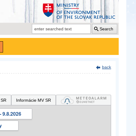
Search
back
 SR
Informácie MV SR
- 9.8.2026
y