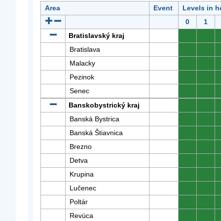
Area
Event
Levels in h
0
1
Bratislavský kraj
0
0
Bratislava
0
0
Malacky
0
0
Pezinok
0
0
Senec
0
0
Banskobystrický kraj
0
0
Banská Bystrica
0
0
Banská Štiavnica
0
0
Brezno
0
0
Detva
0
0
Krupina
0
0
Lučenec
0
0
Poltár
0
0
Revúca
0
0