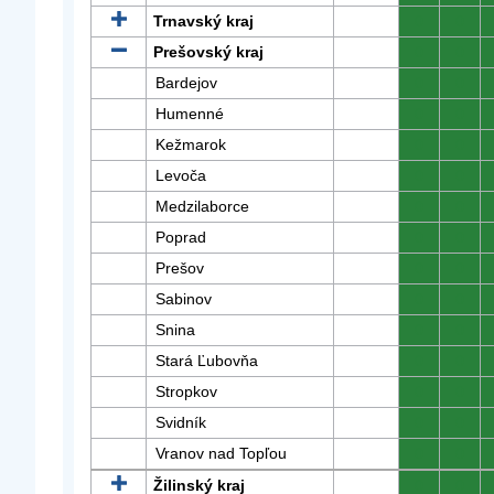
Trnavský kraj
0
0
Prešovský kraj
0
0
Bardejov
0
0
Humenné
0
0
Kežmarok
0
0
Levoča
0
0
Medzilaborce
0
0
Poprad
0
0
Prešov
0
0
Sabinov
0
0
Snina
0
0
Stará Ľubovňa
0
0
Stropkov
0
0
Svidník
0
0
Vranov nad Topľou
0
0
Žilinský kraj
0
0