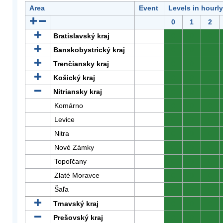
Area
Event
Levels in hourl
0
1
2
Bratislavský kraj
0
0
0
Banskobystrický kraj
0
0
0
Trenčiansky kraj
0
0
0
Košický kraj
0
0
0
Nitriansky kraj
0
0
0
Komárno
0
0
0
Levice
0
0
0
Nitra
0
0
0
Nové Zámky
0
0
0
Topoľčany
0
0
0
Zlaté Moravce
0
0
0
Šaľa
0
0
0
Trnavský kraj
0
0
0
Prešovský kraj
0
0
0