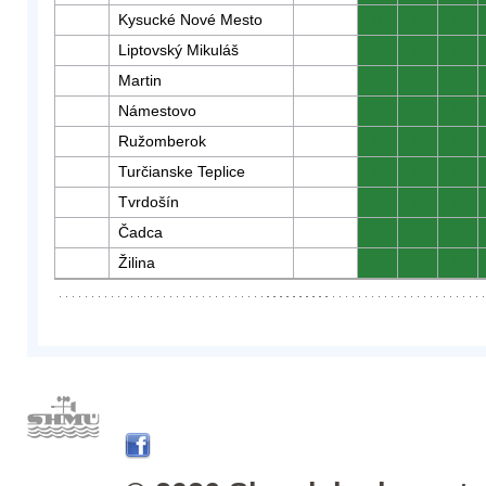
Kysucké Nové Mesto
0
0
0
Liptovský Mikuláš
0
0
0
Martin
0
0
0
Námestovo
0
0
0
Ružomberok
0
0
0
Turčianske Teplice
0
0
0
Tvrdošín
0
0
0
Čadca
0
0
0
Žilina
0
0
0