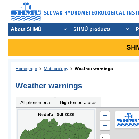
About SHMÚ
SHMÚ products
P
SHM
Homepage
Meteorology
Weather warnings
Weather warnings
All phenomena
High temperatures
Nedeľa - 9.8.2026
+
−