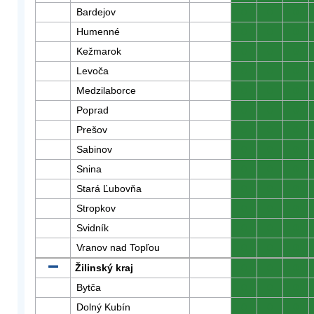
Bardejov
0
0
0
Humenné
0
0
0
Kežmarok
0
0
0
Levoča
0
0
0
Medzilaborce
0
0
0
Poprad
0
0
0
Prešov
0
0
0
Sabinov
0
0
0
Snina
0
0
0
Stará Ľubovňa
0
0
0
Stropkov
0
0
0
Svidník
0
0
0
Vranov nad Topľou
0
0
0
Žilinský kraj
0
0
0
Bytča
0
0
0
Dolný Kubín
0
0
0