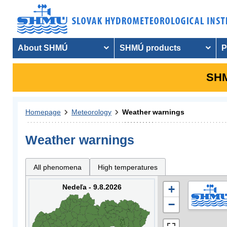
About SHMÚ
SHMÚ products
P
SHM
Homepage
Meteorology
Weather warnings
Weather warnings
All phenomena
High temperatures
Nedeľa - 9.8.2026
+
−