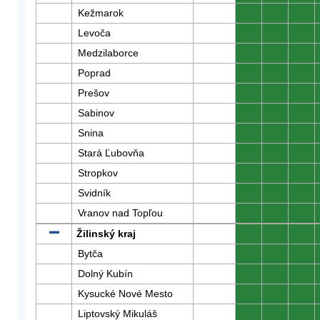
Kežmarok
0
0
0
Levoča
0
0
0
Medzilaborce
0
0
0
Poprad
0
0
0
Prešov
0
0
0
Sabinov
0
0
0
Snina
0
0
0
Stará Ľubovňa
0
0
0
Stropkov
0
0
0
Svidník
0
0
0
Vranov nad Topľou
0
0
0
Žilinský kraj
0
0
0
Bytča
0
0
0
Dolný Kubín
0
0
0
Kysucké Nové Mesto
0
0
0
Liptovský Mikuláš
0
0
0