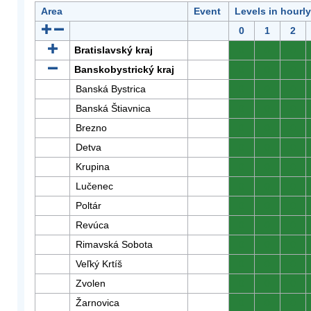
Area
Event
Levels in hourl
0
1
2
Bratislavský kraj
0
0
0
Banskobystrický kraj
0
0
0
Banská Bystrica
0
0
0
Banská Štiavnica
0
0
0
Brezno
0
0
0
Detva
0
0
0
Krupina
0
0
0
Lučenec
0
0
0
Poltár
0
0
0
Revúca
0
0
0
Rimavská Sobota
0
0
0
Veľký Krtíš
0
0
0
Zvolen
0
0
0
Žarnovica
0
0
0