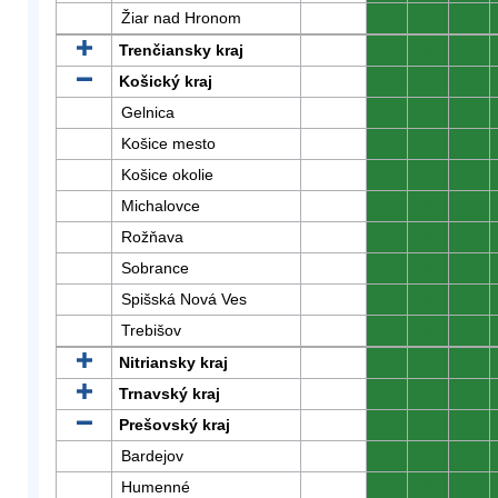
Žiar nad Hronom
0
0
0
Trenčiansky kraj
0
0
0
Košický kraj
0
0
0
Gelnica
0
0
0
Košice mesto
0
0
0
Košice okolie
0
0
0
Michalovce
0
0
0
Rožňava
0
0
0
Sobrance
0
0
0
Spišská Nová Ves
0
0
0
Trebišov
0
0
0
Nitriansky kraj
0
0
0
Trnavský kraj
0
0
0
Prešovský kraj
0
0
0
Bardejov
0
0
0
Humenné
0
0
0