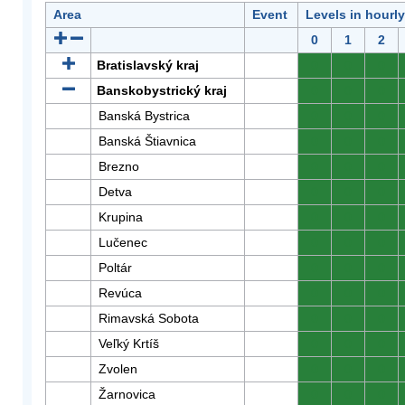
Area
Event
Levels in hourl
0
1
2
Bratislavský kraj
0
0
0
Banskobystrický kraj
0
0
0
Banská Bystrica
0
0
0
Banská Štiavnica
0
0
0
Brezno
0
0
0
Detva
0
0
0
Krupina
0
0
0
Lučenec
0
0
0
Poltár
0
0
0
Revúca
0
0
0
Rimavská Sobota
0
0
0
Veľký Krtíš
0
0
0
Zvolen
0
0
0
Žarnovica
0
0
0