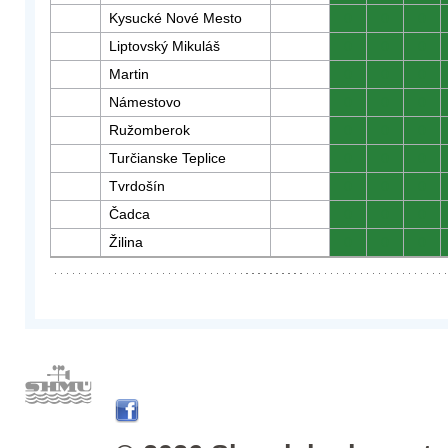
Kysucké Nové Mesto
0
0
0
Liptovský Mikuláš
0
0
0
Martin
0
0
0
Námestovo
0
0
0
Ružomberok
0
0
0
Turčianske Teplice
0
0
0
Tvrdošín
0
0
0
Čadca
0
0
0
Žilina
0
0
0