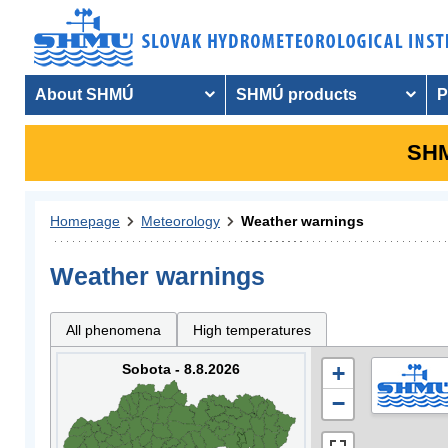
About SHMÚ
SHMÚ products
P
SHM
Homepage
Meteorology
Weather warnings
Weather warnings
All phenomena
High temperatures
Sobota - 8.8.2026
+
−