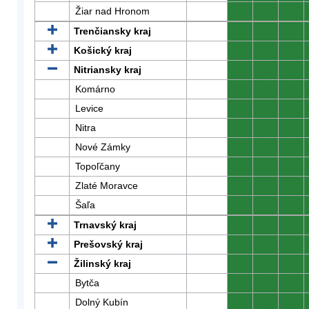
Žiar nad Hronom
0
0
0
Trenčiansky kraj
0
0
0
Košický kraj
0
0
0
Nitriansky kraj
0
0
0
Komárno
0
0
0
Levice
0
0
0
Nitra
0
0
0
Nové Zámky
0
0
0
Topoľčany
0
0
0
Zlaté Moravce
0
0
0
Šaľa
0
0
0
Trnavský kraj
0
0
0
Prešovský kraj
0
0
0
Žilinský kraj
0
0
0
Bytča
0
0
0
Dolný Kubín
0
0
0