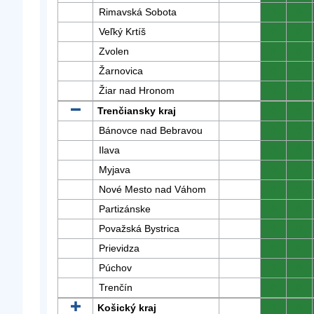
Rimavská Sobota
0
0
Veľký Krtíš
0
0
Zvolen
0
0
Žarnovica
0
0
Žiar nad Hronom
0
0
Trenčiansky kraj
0
0
Bánovce nad Bebravou
0
0
Ilava
0
0
Myjava
0
0
Nové Mesto nad Váhom
0
0
Partizánske
0
0
Považská Bystrica
0
0
Prievidza
0
0
Púchov
0
0
Trenčín
0
0
Košický kraj
0
0