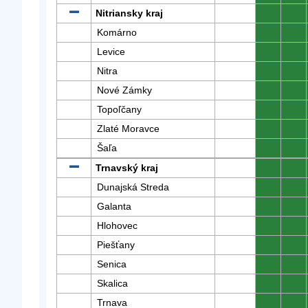
Nitriansky kraj
0
0
Komárno
0
0
Levice
0
0
Nitra
0
0
Nové Zámky
0
0
Topoľčany
0
0
Zlaté Moravce
0
0
Šaľa
0
0
Trnavský kraj
0
0
Dunajská Streda
0
0
Galanta
0
0
Hlohovec
0
0
Piešťany
0
0
Senica
0
0
Skalica
0
0
Trnava
0
0