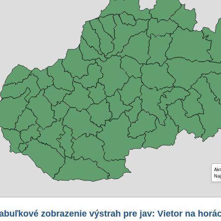
Akt
Naj
abuľkové zobrazenie výstrah pre jav: Vietor na horá