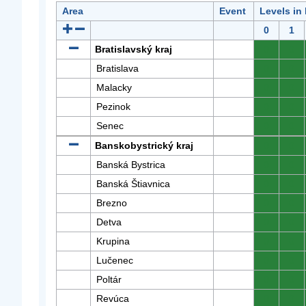
Area
Event
Levels in
0
1
Bratislavský kraj
0
0
Bratislava
0
0
Malacky
0
0
Pezinok
0
0
Senec
0
0
Banskobystrický kraj
0
0
Banská Bystrica
0
0
Banská Štiavnica
0
0
Brezno
0
0
Detva
0
0
Krupina
0
0
Lučenec
0
0
Poltár
0
0
Revúca
0
0