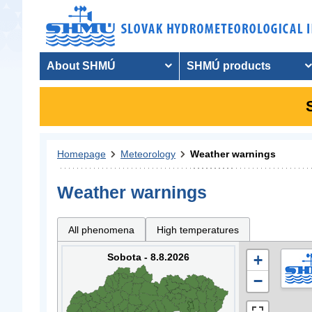
About SHMÚ
SHMÚ products
Homepage
Meteorology
Weather warnings
Weather warnings
All phenomena
High temperatures
Sobota - 8.8.2026
+
−