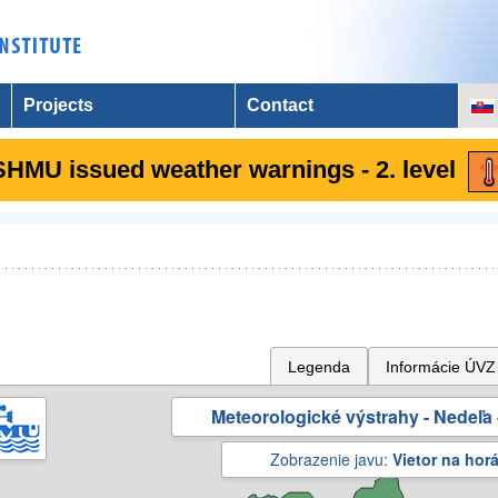
Projects
Contact
SHMU issued weather warnings - 2. level
Legenda
Informácie ÚVZ
Meteorologické výstrahy - Nedeľa 
Zobrazenie javu:
Vietor na hor