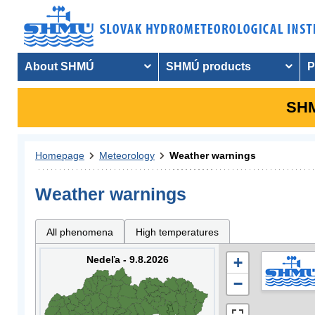
About SHMÚ
SHMÚ products
P
SHM
Homepage
Meteorology
Weather warnings
Weather warnings
All phenomena
High temperatures
Nedeľa - 9.8.2026
+
−