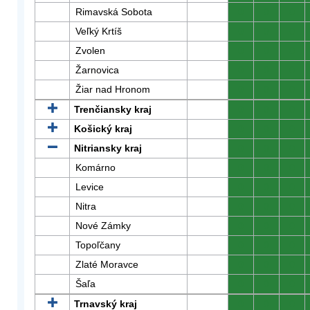
Rimavská Sobota
0
0
0
Veľký Krtíš
0
0
0
Zvolen
0
0
0
Žarnovica
0
0
0
Žiar nad Hronom
0
0
0
Trenčiansky kraj
0
0
0
Košický kraj
0
0
0
Nitriansky kraj
0
0
0
Komárno
0
0
0
Levice
0
0
0
Nitra
0
0
0
Nové Zámky
0
0
0
Topoľčany
0
0
0
Zlaté Moravce
0
0
0
Šaľa
0
0
0
Trnavský kraj
0
0
0