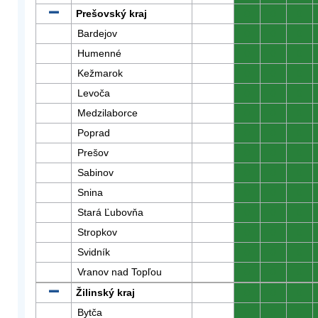
Prešovský kraj
0
0
0
Bardejov
0
0
0
Humenné
0
0
0
Kežmarok
0
0
0
Levoča
0
0
0
Medzilaborce
0
0
0
Poprad
0
0
0
Prešov
0
0
0
Sabinov
0
0
0
Snina
0
0
0
Stará Ľubovňa
0
0
0
Stropkov
0
0
0
Svidník
0
0
0
Vranov nad Topľou
0
0
0
Žilinský kraj
0
0
0
Bytča
0
0
0