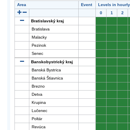
Area
Event
Levels in hourl
0
1
2
Bratislavský kraj
0
0
0
Bratislava
0
0
0
Malacky
0
0
0
Pezinok
0
0
0
Senec
0
0
0
Banskobystrický kraj
0
0
0
Banská Bystrica
0
0
0
Banská Štiavnica
0
0
0
Brezno
0
0
0
Detva
0
0
0
Krupina
0
0
0
Lučenec
0
0
0
Poltár
0
0
0
Revúca
0
0
0