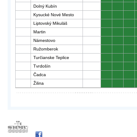
Dolný Kubín
0
0
0
Kysucké Nové Mesto
0
0
0
Liptovský Mikuláš
0
0
0
Martin
0
0
0
Námestovo
0
0
0
Ružomberok
0
0
0
Turčianske Teplice
0
0
0
Tvrdošín
0
0
0
Čadca
0
0
0
Žilina
0
0
0