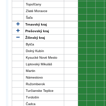
Topoľčany
0
0
0
Zlaté Moravce
0
0
0
Šaľa
0
0
0
Trnavský kraj
0
0
0
Prešovský kraj
0
0
0
Žilinský kraj
0
0
0
Bytča
0
0
0
Dolný Kubín
0
0
0
Kysucké Nové Mesto
0
0
0
Liptovský Mikuláš
0
0
0
Martin
0
0
0
Námestovo
0
0
0
Ružomberok
0
0
0
Turčianske Teplice
0
0
0
Tvrdošín
0
0
0
Čadca
0
0
0