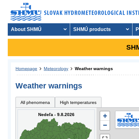
About SHMÚ
SHMÚ products
P
SHM
Homepage
Meteorology
Weather warnings
Weather warnings
All phenomena
High temperatures
Nedeľa - 9.8.2026
+
−