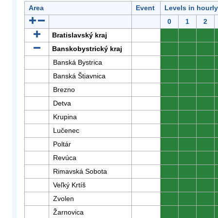
Area
Event
Levels in hourl
0
1
2
Bratislavský kraj
0
0
0
Banskobystrický kraj
0
0
0
Banská Bystrica
0
0
0
Banská Štiavnica
0
0
0
Brezno
0
0
0
Detva
0
0
0
Krupina
0
0
0
Lučenec
0
0
0
Poltár
0
0
0
Revúca
0
0
0
Rimavská Sobota
0
0
0
Veľký Krtíš
0
0
0
Zvolen
0
0
0
Žarnovica
0
0
0