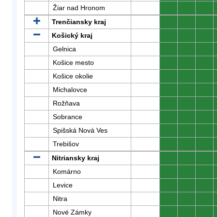
Žiar nad Hronom
0
0
0
Trenčiansky kraj
0
0
0
Košický kraj
0
0
0
Gelnica
0
0
0
Košice mesto
0
0
0
Košice okolie
0
0
0
Michalovce
0
0
0
Rožňava
0
0
0
Sobrance
0
0
0
Spišská Nová Ves
0
0
0
Trebišov
0
0
0
Nitriansky kraj
0
0
0
Komárno
0
0
0
Levice
0
0
0
Nitra
0
0
0
Nové Zámky
0
0
0