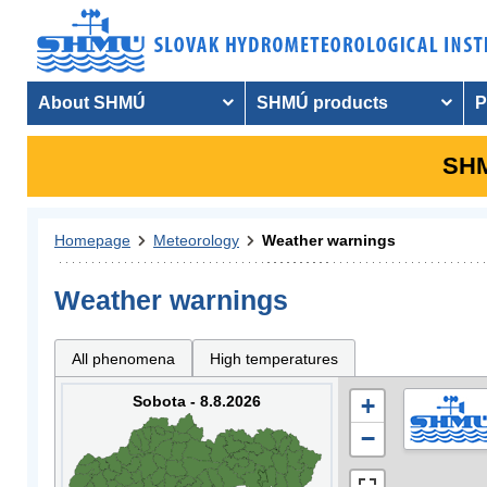
About SHMÚ
SHMÚ products
P
SHM
Homepage
Meteorology
Weather warnings
Weather warnings
All phenomena
High temperatures
Sobota - 8.8.2026
+
−