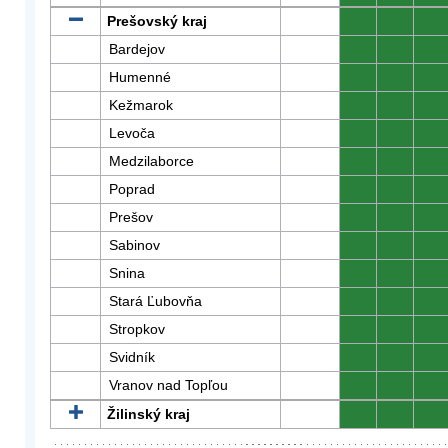
Prešovský kraj
0
0
0
Bardejov
0
0
0
Humenné
0
0
0
Kežmarok
0
0
0
Levoča
0
0
0
Medzilaborce
0
0
0
Poprad
0
0
0
Prešov
0
0
0
Sabinov
0
0
0
Snina
0
0
0
Stará Ľubovňa
0
0
0
Stropkov
0
0
0
Svidník
0
0
0
Vranov nad Topľou
0
0
0
Žilinský kraj
0
0
0