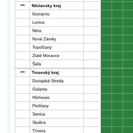
Nitriansky kraj
0
0
0
Komárno
0
0
0
Levice
0
0
0
Nitra
0
0
0
Nové Zámky
0
0
0
Topoľčany
0
0
0
Zlaté Moravce
0
0
0
Šaľa
0
0
0
Trnavský kraj
0
0
0
Dunajská Streda
0
0
0
Galanta
0
0
0
Hlohovec
0
0
0
Piešťany
0
0
0
Senica
0
0
0
Skalica
0
0
0
Trnava
0
0
0