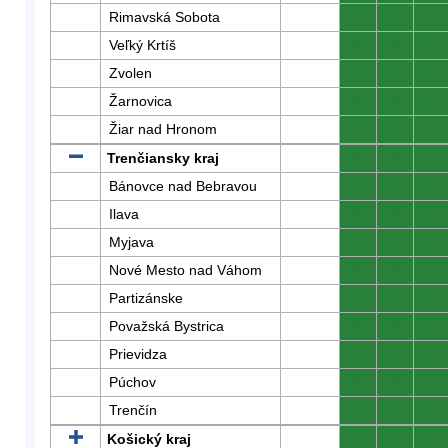
Rimavská Sobota
0
0
0
Veľký Krtíš
0
0
0
Zvolen
0
0
0
Žarnovica
0
0
0
Žiar nad Hronom
0
0
0
Trenčiansky kraj
0
0
0
Bánovce nad Bebravou
0
0
0
Ilava
0
0
0
Myjava
0
0
0
Nové Mesto nad Váhom
0
0
0
Partizánske
0
0
0
Považská Bystrica
0
0
0
Prievidza
0
0
0
Púchov
0
0
0
Trenčín
0
0
0
Košický kraj
0
0
0