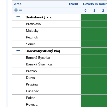
Area
Event
Levels in hour
0
1
2
Bratislavský kraj
0
0
0
Bratislava
0
0
0
Malacky
0
0
0
Pezinok
0
0
0
Senec
0
0
0
Banskobystrický kraj
0
0
0
Banská Bystrica
0
0
0
Banská Štiavnica
0
0
0
Brezno
0
0
0
Detva
0
0
0
Krupina
0
0
0
Lučenec
0
0
0
Poltár
0
0
0
Revúca
0
0
0