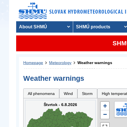
About SHMÚ
SHMÚ products
SHMU
Homepage
Meteorology
Weather warnings
Weather warnings
All phenomena
Wind
Storm
High tempera
Štvrtok - 6.8.2026
+
−