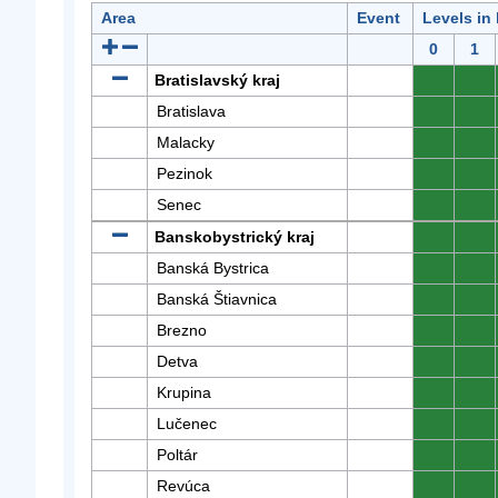
Area
Event
Levels in
0
1
Bratislavský kraj
0
0
Bratislava
0
0
Malacky
0
0
Pezinok
0
0
Senec
0
0
Banskobystrický kraj
0
0
Banská Bystrica
0
0
Banská Štiavnica
0
0
Brezno
0
0
Detva
0
0
Krupina
0
0
Lučenec
0
0
Poltár
0
0
Revúca
0
0