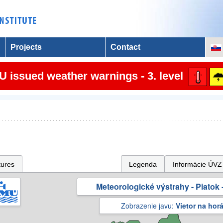
Projects
Contact
 issued weather warnings - 3. level
tures
Legenda
Informácie ÚVZ
Meteorologické výstrahy - Piatok -
Zobrazenie javu:
Vietor na hor