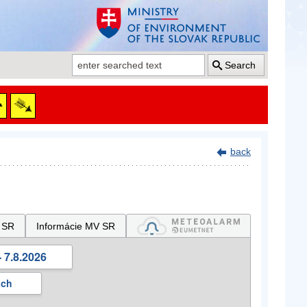
Search
back
 SR
Informácie MV SR
 7.8.2026
ách