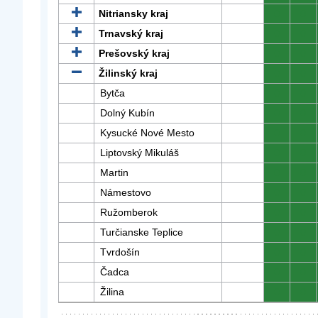
Nitriansky kraj
0
0
Trnavský kraj
0
0
Prešovský kraj
0
0
Žilinský kraj
0
0
Bytča
0
0
Dolný Kubín
0
0
Kysucké Nové Mesto
0
0
Liptovský Mikuláš
0
0
Martin
0
0
Námestovo
0
0
Ružomberok
0
0
Turčianske Teplice
0
0
Tvrdošín
0
0
Čadca
0
0
Žilina
0
0