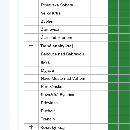
Rimavská Sobota
0
0
Veľký Krtíš
0
0
Zvolen
0
0
Žarnovica
0
0
Žiar nad Hronom
0
0
Trenčiansky kraj
0
0
Bánovce nad Bebravou
0
0
Ilava
0
0
Myjava
0
0
Nové Mesto nad Váhom
0
0
Partizánske
0
0
Považská Bystrica
0
0
Prievidza
0
0
Púchov
0
0
Trenčín
0
0
Košický kraj
0
0