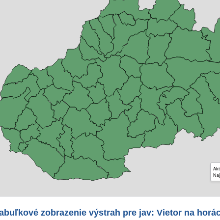
Akt
Naj
abuľkové zobrazenie výstrah pre jav: Vietor na horá