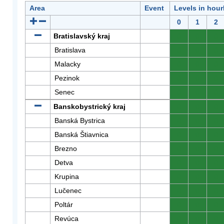
Area
Event
Levels in hour
0
1
2
Bratislavský kraj
0
0
0
Bratislava
0
0
0
Malacky
0
0
0
Pezinok
0
0
0
Senec
0
0
0
Banskobystrický kraj
0
0
0
Banská Bystrica
0
0
0
Banská Štiavnica
0
0
0
Brezno
0
0
0
Detva
0
0
0
Krupina
0
0
0
Lučenec
0
0
0
Poltár
0
0
0
Revúca
0
0
0