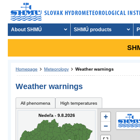
About SHMÚ
SHMÚ products
P
SHM
Homepage
Meteorology
Weather warnings
Weather warnings
All phenomena
High temperatures
Nedeľa - 9.8.2026
+
−