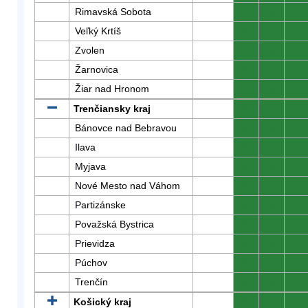
Rimavská Sobota
0
0
0
Veľký Krtíš
0
0
0
Zvolen
0
0
0
Žarnovica
0
0
0
Žiar nad Hronom
0
0
0
Trenčiansky kraj
0
0
0
Bánovce nad Bebravou
0
0
0
Ilava
0
0
0
Myjava
0
0
0
Nové Mesto nad Váhom
0
0
0
Partizánske
0
0
0
Považská Bystrica
0
0
0
Prievidza
0
0
0
Púchov
0
0
0
Trenčín
0
0
0
Košický kraj
0
0
0