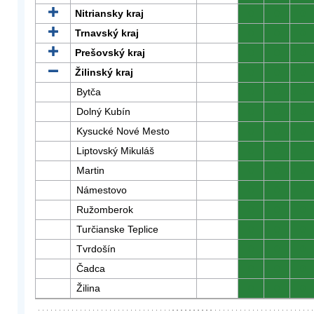
Nitriansky kraj
0
0
0
Trnavský kraj
0
0
0
Prešovský kraj
0
0
0
Žilinský kraj
0
0
0
Bytča
0
0
0
Dolný Kubín
0
0
0
Kysucké Nové Mesto
0
0
0
Liptovský Mikuláš
0
0
0
Martin
0
0
0
Námestovo
0
0
0
Ružomberok
0
0
0
Turčianske Teplice
0
0
0
Tvrdošín
0
0
0
Čadca
0
0
0
Žilina
0
0
0