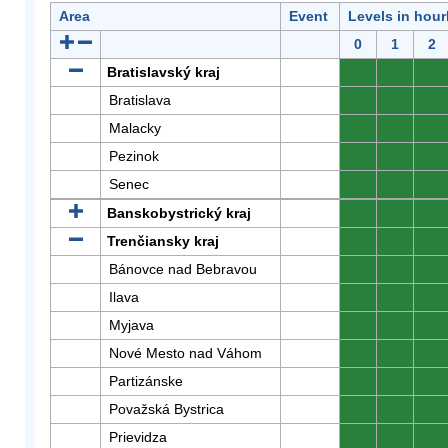
Area
Event
Levels in hour
0
1
2
Bratislavský kraj
0
0
0
Bratislava
0
0
0
Malacky
0
0
0
Pezinok
0
0
0
Senec
0
0
0
Banskobystrický kraj
0
0
0
Trenčiansky kraj
0
0
0
Bánovce nad Bebravou
0
0
0
Ilava
0
0
0
Myjava
0
0
0
Nové Mesto nad Váhom
0
0
0
Partizánske
0
0
0
Považská Bystrica
0
0
0
Prievidza
0
0
0