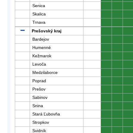
Senica
0
0
0
Skalica
0
0
0
Trnava
0
0
0
Prešovský kraj
0
0
0
Bardejov
0
0
0
Humenné
0
0
0
Kežmarok
0
0
0
Levoča
0
0
0
Medzilaborce
0
0
0
Poprad
0
0
0
Prešov
0
0
0
Sabinov
0
0
0
Snina
0
0
0
Stará Ľubovňa
0
0
0
Stropkov
0
0
0
Svidník
0
0
0