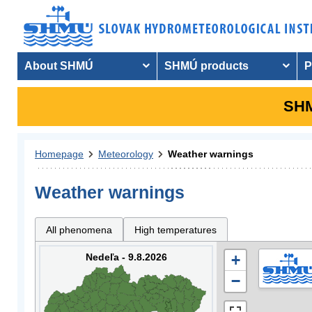
About SHMÚ
SHMÚ products
P
SHM
Homepage
Meteorology
Weather warnings
Weather warnings
All phenomena
High temperatures
Nedeľa - 9.8.2026
+
−