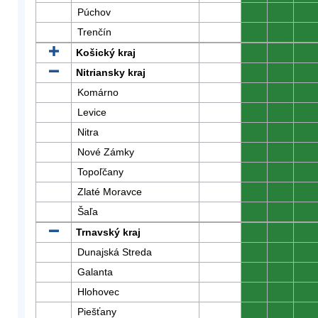
Púchov
0
0
0
Trenčín
0
0
0
Košický kraj
0
0
0
Nitriansky kraj
0
0
0
Komárno
0
0
0
Levice
0
0
0
Nitra
0
0
0
Nové Zámky
0
0
0
Topoľčany
0
0
0
Zlaté Moravce
0
0
0
Šaľa
0
0
0
Trnavský kraj
0
0
0
Dunajská Streda
0
0
0
Galanta
0
0
0
Hlohovec
0
0
0
Piešťany
0
0
0