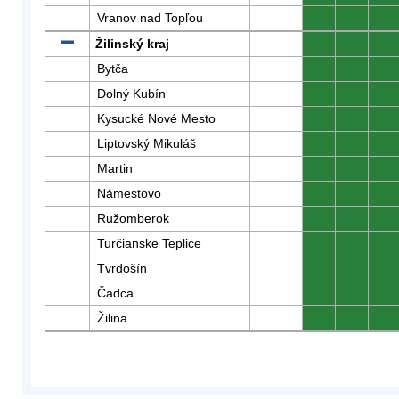
Vranov nad Topľou
0
0
0
Žilinský kraj
0
0
0
Bytča
0
0
0
Dolný Kubín
0
0
0
Kysucké Nové Mesto
0
0
0
Liptovský Mikuláš
0
0
0
Martin
0
0
0
Námestovo
0
0
0
Ružomberok
0
0
0
Turčianske Teplice
0
0
0
Tvrdošín
0
0
0
Čadca
0
0
0
Žilina
0
0
0