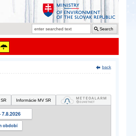
Search
back
 SR
Informácie MV SR
 7.8.2026
m období