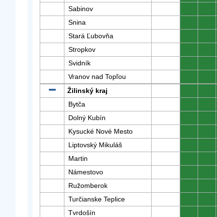
Sabinov
0
0
Snina
0
0
Stará Ľubovňa
0
0
Stropkov
0
0
Svidník
0
0
Vranov nad Topľou
0
0
Žilinský kraj
0
0
Bytča
0
0
Dolný Kubín
0
0
Kysucké Nové Mesto
0
0
Liptovský Mikuláš
0
0
Martin
0
0
Námestovo
0
0
Ružomberok
0
0
Turčianske Teplice
0
0
Tvrdošín
0
0