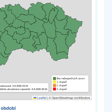
ualizované: 5.8.2026 23:04
bližšia aktualizácia najneskôr: 6.8.2026 06:00
Leaflet
|
© OpenStreetmap contributors
 období