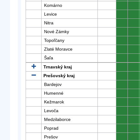
Komárno
0
0
Levice
0
0
Nitra
0
0
Nové Zámky
0
0
Topoľčany
0
0
Zlaté Moravce
0
0
Šaľa
0
0
Trnavský kraj
0
0
Prešovský kraj
0
0
Bardejov
0
0
Humenné
0
0
Kežmarok
0
0
Levoča
0
0
Medzilaborce
0
0
Poprad
0
0
Prešov
0
0