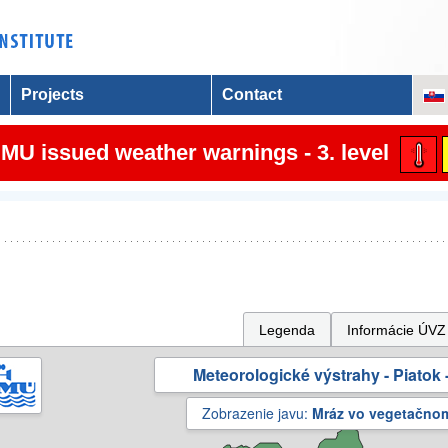
Projects
Contact
MU issued weather warnings - 3. level
Legenda
Informácie ÚVZ
Meteorologické výstrahy - Piatok -
Zobrazenie javu:
Mráz vo vegetačno