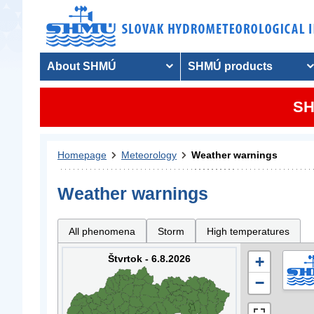
About SHMÚ
SHMÚ products
SH
Homepage
Meteorology
Weather warnings
Weather warnings
All phenomena
Storm
High temperatures
Štvrtok - 6.8.2026
+
−