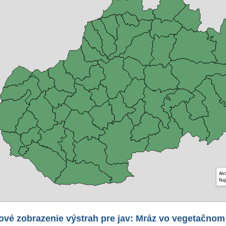
Akt
Naj
ové zobrazenie výstrah pre jav: Mráz vo vegetačnom