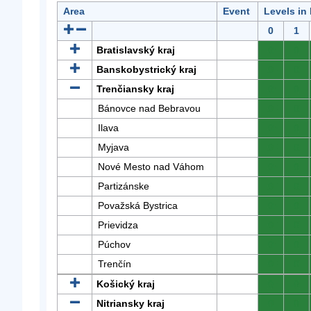
Area
Event
Levels in
0
1
Bratislavský kraj
0
0
Banskobystrický kraj
0
0
Trenčiansky kraj
0
0
Bánovce nad Bebravou
0
0
Ilava
0
0
Myjava
0
0
Nové Mesto nad Váhom
0
0
Partizánske
0
0
Považská Bystrica
0
0
Prievidza
0
0
Púchov
0
0
Trenčín
0
0
Košický kraj
0
0
Nitriansky kraj
0
0