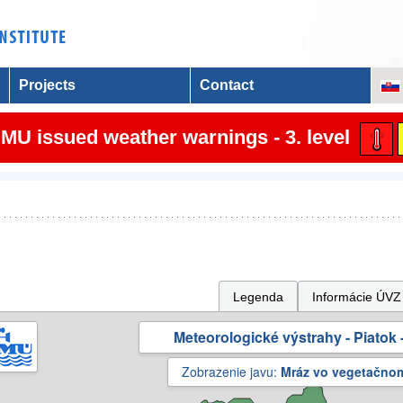
Projects
Contact
MU issued weather warnings - 3. level
Legenda
Informácie ÚVZ
Meteorologické výstrahy - Piatok -
Zobrazenie javu:
Mráz vo vegetačno