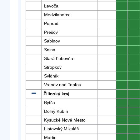
Levoča
0
0
Medzilaborce
0
0
Poprad
0
0
Prešov
0
0
Sabinov
0
0
Snina
0
0
Stará Ľubovňa
0
0
Stropkov
0
0
Svidník
0
0
Vranov nad Topľou
0
0
Žilinský kraj
0
0
Bytča
0
0
Dolný Kubín
0
0
Kysucké Nové Mesto
0
0
Liptovský Mikuláš
0
0
Martin
0
0