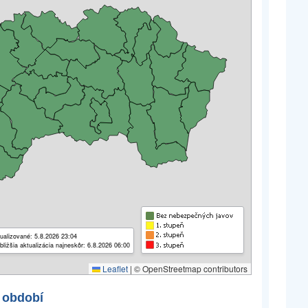
ualizované: 5.8.2026 23:04
bližšia aktualizácia najneskôr: 6.8.2026 06:00
Leaflet
|
© OpenStreetmap contributors
 období