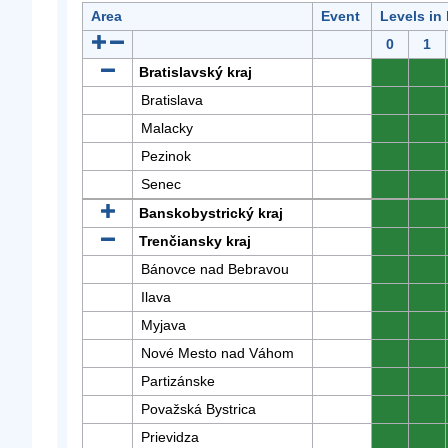
Area
Event
Levels in
0
1
Bratislavský kraj
0
0
Bratislava
0
0
Malacky
0
0
Pezinok
0
0
Senec
0
0
Banskobystrický kraj
0
0
Trenčiansky kraj
0
0
Bánovce nad Bebravou
0
0
Ilava
0
0
Myjava
0
0
Nové Mesto nad Váhom
0
0
Partizánske
0
0
Považská Bystrica
0
0
Prievidza
0
0