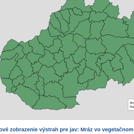
Akt
Naj
ové zobrazenie výstrah pre jav: Mráz vo vegetačnom