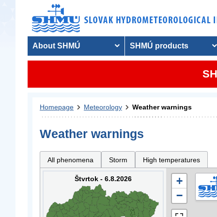
About SHMÚ
SHMÚ products
SH
Homepage
Meteorology
Weather warnings
Weather warnings
All phenomena
Storm
High temperatures
Štvrtok - 6.8.2026
+
−