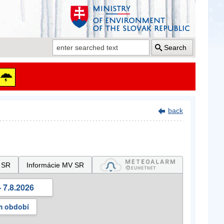
Search
back
 SR
Informácie MV SR
 7.8.2026
m období