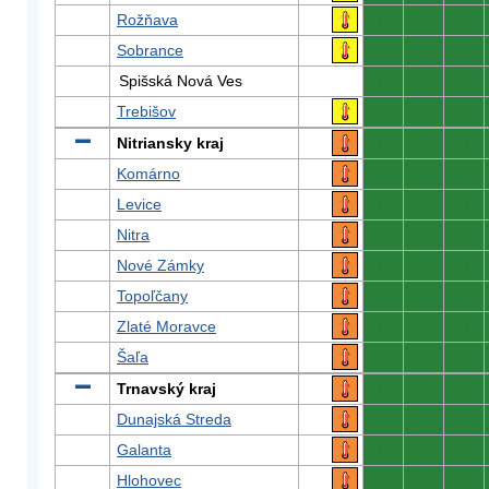
Rožňava
0
0
0
Sobrance
0
0
0
Spišská Nová Ves
0
0
0
Trebišov
0
0
0
Nitriansky kraj
0
0
0
Komárno
0
0
0
Levice
0
0
0
Nitra
0
0
0
Nové Zámky
0
0
0
Topoľčany
0
0
0
Zlaté Moravce
0
0
0
Šaľa
0
0
0
Trnavský kraj
0
0
0
Dunajská Streda
0
0
0
Galanta
0
0
0
Hlohovec
0
0
0