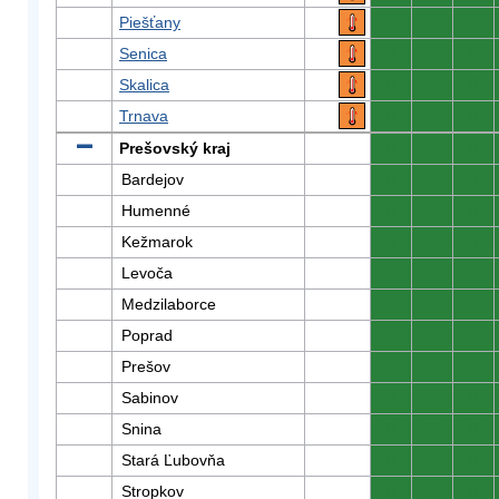
Piešťany
0
0
0
Senica
0
0
0
Skalica
0
0
0
Trnava
0
0
0
Prešovský kraj
0
0
0
Bardejov
0
0
0
Humenné
0
0
0
Kežmarok
0
0
0
Levoča
0
0
0
Medzilaborce
0
0
0
Poprad
0
0
0
Prešov
0
0
0
Sabinov
0
0
0
Snina
0
0
0
Stará Ľubovňa
0
0
0
Stropkov
0
0
0