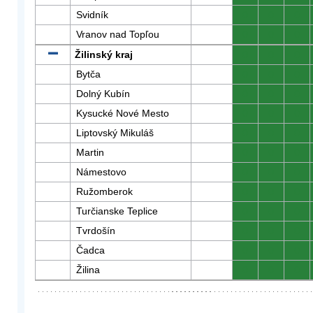
Svidník
0
0
0
Vranov nad Topľou
0
0
0
Žilinský kraj
0
0
0
Bytča
0
0
0
Dolný Kubín
0
0
0
Kysucké Nové Mesto
0
0
0
Liptovský Mikuláš
0
0
0
Martin
0
0
0
Námestovo
0
0
0
Ružomberok
0
0
0
Turčianske Teplice
0
0
0
Tvrdošín
0
0
0
Čadca
0
0
0
Žilina
0
0
0