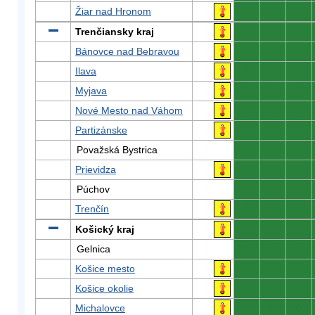
Žiar nad Hronom
0
0
0
Trenčiansky kraj
0
0
0
Bánovce nad Bebravou
0
0
0
Ilava
0
0
0
Myjava
0
0
0
Nové Mesto nad Váhom
0
0
0
Partizánske
0
0
0
Považská Bystrica
0
0
0
Prievidza
0
0
0
Púchov
0
0
0
Trenčín
0
0
0
Košický kraj
0
0
0
Gelnica
0
0
0
Košice mesto
0
0
0
Košice okolie
0
0
0
Michalovce
0
0
0