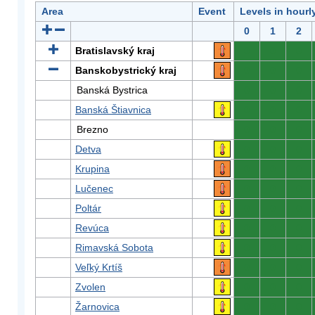
Area
Event
Levels in hourl
0
1
2
Bratislavský kraj
0
0
0
Banskobystrický kraj
0
0
0
Banská Bystrica
0
0
0
Banská Štiavnica
0
0
0
Brezno
0
0
0
Detva
0
0
0
Krupina
0
0
0
Lučenec
0
0
0
Poltár
0
0
0
Revúca
0
0
0
Rimavská Sobota
0
0
0
Veľký Krtíš
0
0
0
Zvolen
0
0
0
Žarnovica
0
0
0