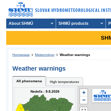
About SHMÚ
SHMÚ products
P
SHM
Homepage
Meteorology
Weather warnings
Weather warnings
All phenomena
High temperatures
Nedeľa - 9.8.2026
+
−