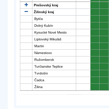
Prešovský kraj
0
0
Žilinský kraj
0
0
Bytča
0
0
Dolný Kubín
0
0
Kysucké Nové Mesto
0
0
Liptovský Mikuláš
0
0
Martin
0
0
Námestovo
0
0
Ružomberok
0
0
Turčianske Teplice
0
0
Tvrdošín
0
0
Čadca
0
0
Žilina
0
0