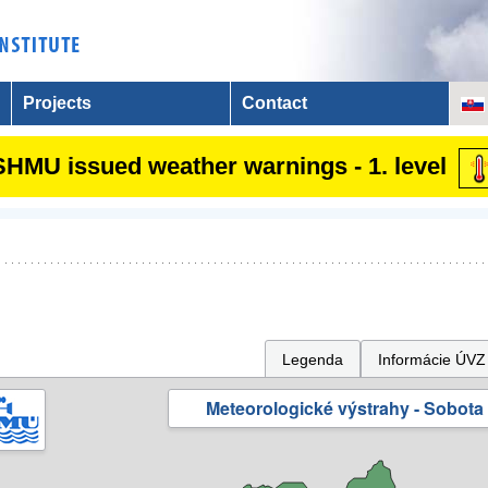
Projects
Contact
SHMU issued weather warnings - 1. level
Legenda
Informácie ÚVZ
Meteorologické výstrahy - Sobota 