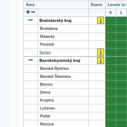
Area
Event
Levels in
0
1
Bratislavský kraj
0
0
Bratislava
0
0
Malacky
0
0
Pezinok
0
0
Senec
0
0
Banskobystrický kraj
0
0
Banská Bystrica
0
0
Banská Štiavnica
0
0
Brezno
0
0
Detva
0
0
Krupina
0
0
Lučenec
0
0
Poltár
0
0
Revúca
0
0