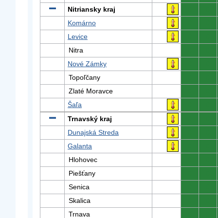
Nitriansky kraj
0
0
Komárno
0
0
Levice
0
0
Nitra
0
0
Nové Zámky
0
0
Topoľčany
0
0
Zlaté Moravce
0
0
Šaľa
0
0
Trnavský kraj
0
0
Dunajská Streda
0
0
Galanta
0
0
Hlohovec
0
0
Piešťany
0
0
Senica
0
0
Skalica
0
0
Trnava
0
0