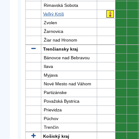
Rimavská Sobota
0
0
Veľký Krtíš
0
0
Zvolen
0
0
Žarnovica
0
0
Žiar nad Hronom
0
0
Trenčiansky kraj
0
0
Bánovce nad Bebravou
0
0
Ilava
0
0
Myjava
0
0
Nové Mesto nad Váhom
0
0
Partizánske
0
0
Považská Bystrica
0
0
Prievidza
0
0
Púchov
0
0
Trenčín
0
0
Košický kraj
0
0