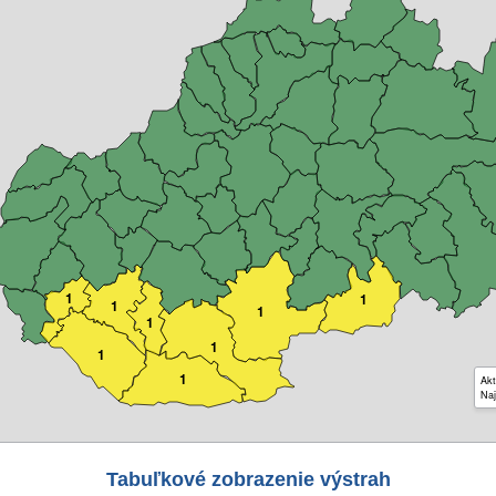
1
1
1
1
1
1
1
1
Akt
Naj
Tabuľkové zobrazenie výstrah