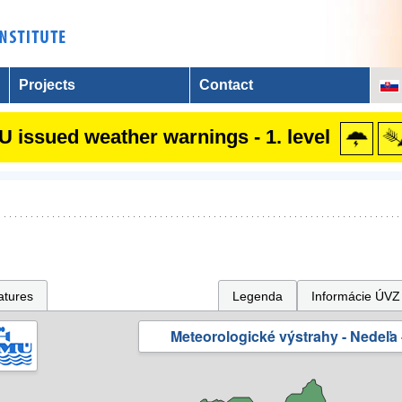
Projects
Contact
 issued weather warnings - 1. level
atures
Legenda
Informácie ÚVZ
Meteorologické výstrahy - Nedeľa 