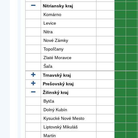
Nitriansky kraj
0
0
Komárno
0
0
Levice
0
0
Nitra
0
0
Nové Zámky
0
0
Topoľčany
0
0
Zlaté Moravce
0
0
Šaľa
0
0
Trnavský kraj
0
0
Prešovský kraj
0
0
Žilinský kraj
0
0
Bytča
0
0
Dolný Kubín
0
0
Kysucké Nové Mesto
0
0
Liptovský Mikuláš
0
0
Martin
0
0