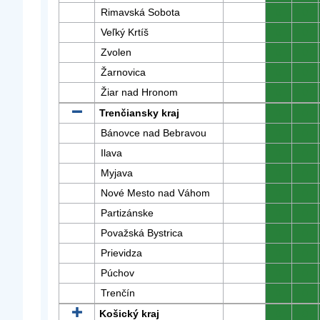
Rimavská Sobota
0
0
Veľký Krtíš
0
0
Zvolen
0
0
Žarnovica
0
0
Žiar nad Hronom
0
0
Trenčiansky kraj
0
0
Bánovce nad Bebravou
0
0
Ilava
0
0
Myjava
0
0
Nové Mesto nad Váhom
0
0
Partizánske
0
0
Považská Bystrica
0
0
Prievidza
0
0
Púchov
0
0
Trenčín
0
0
Košický kraj
0
0