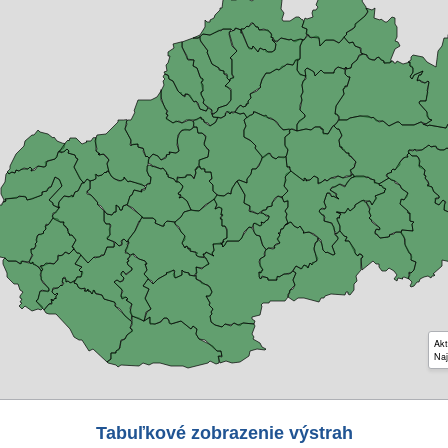
Akt
Naj
Tabuľkové zobrazenie výstrah