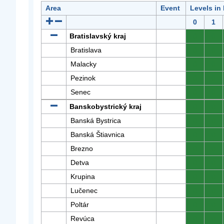
Area
Event
Levels in
0
1
Bratislavský kraj
0
0
Bratislava
0
0
Malacky
0
0
Pezinok
0
0
Senec
0
0
Banskobystrický kraj
0
0
Banská Bystrica
0
0
Banská Štiavnica
0
0
Brezno
0
0
Detva
0
0
Krupina
0
0
Lučenec
0
0
Poltár
0
0
Revúca
0
0