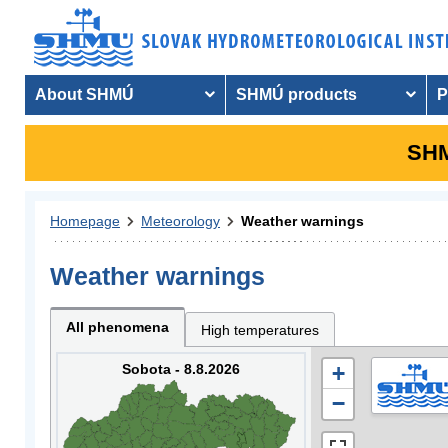
About SHMÚ
SHMÚ products
P
SHM
Homepage
Meteorology
Weather warnings
Weather warnings
All phenomena
High temperatures
Sobota - 8.8.2026
+
−