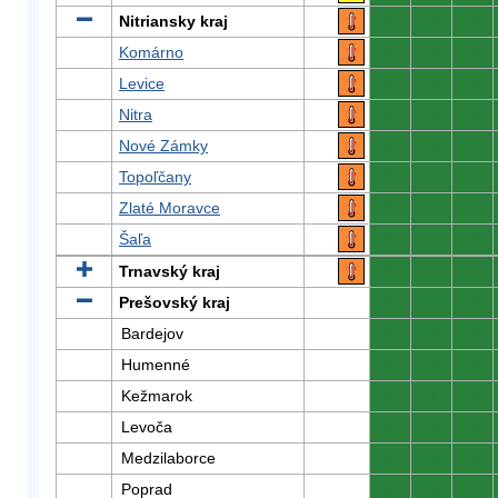
Nitriansky kraj
0
0
0
Komárno
0
0
0
Levice
0
0
0
Nitra
0
0
0
Nové Zámky
0
0
0
Topoľčany
0
0
0
Zlaté Moravce
0
0
0
Šaľa
0
0
0
Trnavský kraj
0
0
0
Prešovský kraj
0
0
0
Bardejov
0
0
0
Humenné
0
0
0
Kežmarok
0
0
0
Levoča
0
0
0
Medzilaborce
0
0
0
Poprad
0
0
0