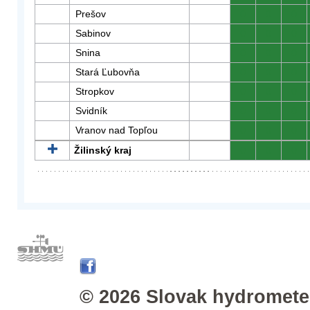
Prešov
0
0
0
Sabinov
0
0
0
Snina
0
0
0
Stará Ľubovňa
0
0
0
Stropkov
0
0
0
Svidník
0
0
0
Vranov nad Topľou
0
0
0
Žilinský kraj
0
0
0
© 2026 Slovak hydrometeo