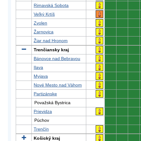
Rimavská Sobota
0
0
0
Veľký Krtíš
0
0
0
Zvolen
0
0
0
Žarnovica
0
0
0
Žiar nad Hronom
0
0
0
Trenčiansky kraj
0
0
0
Bánovce nad Bebravou
0
0
0
Ilava
0
0
0
Myjava
0
0
0
Nové Mesto nad Váhom
0
0
0
Partizánske
0
0
0
Považská Bystrica
0
0
0
Prievidza
0
0
0
Púchov
0
0
0
Trenčín
0
0
0
Košický kraj
0
0
0