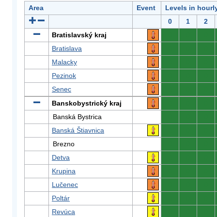
Area
Event
Levels in hourl
0
1
2
Bratislavský kraj
0
0
0
Bratislava
0
0
0
Malacky
0
0
0
Pezinok
0
0
0
Senec
0
0
0
Banskobystrický kraj
0
0
0
Banská Bystrica
0
0
0
Banská Štiavnica
0
0
0
Brezno
0
0
0
Detva
0
0
0
Krupina
0
0
0
Lučenec
0
0
0
Poltár
0
0
0
Revúca
0
0
0