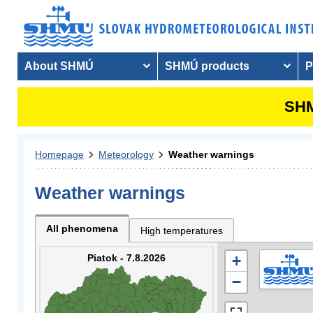
About SHMÚ
SHMÚ products
P
SHM
Homepage
Meteorology
Weather warnings
Weather warnings
All phenomena
High temperatures
Piatok - 7.8.2026
+
−