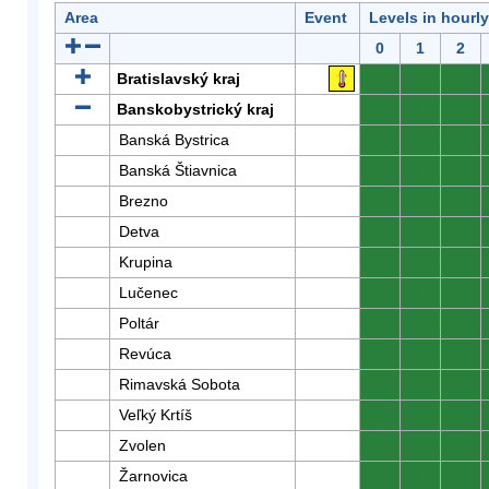
Area
Event
Levels in hourl
0
1
2
Bratislavský kraj
0
0
0
Banskobystrický kraj
0
0
0
Banská Bystrica
0
0
0
Banská Štiavnica
0
0
0
Brezno
0
0
0
Detva
0
0
0
Krupina
0
0
0
Lučenec
0
0
0
Poltár
0
0
0
Revúca
0
0
0
Rimavská Sobota
0
0
0
Veľký Krtíš
0
0
0
Zvolen
0
0
0
Žarnovica
0
0
0