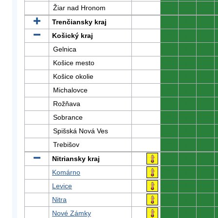
Žiar nad Hronom
0
0
0
Trenčiansky kraj
0
0
0
Košický kraj
0
0
0
Gelnica
0
0
0
Košice mesto
0
0
0
Košice okolie
0
0
0
Michalovce
0
0
0
Rožňava
0
0
0
Sobrance
0
0
0
Spišská Nová Ves
0
0
0
Trebišov
0
0
0
Nitriansky kraj
0
0
0
Komárno
0
0
0
Levice
0
0
0
Nitra
0
0
0
Nové Zámky
0
0
0