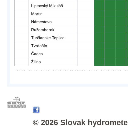
Liptovský Mikuláš
0
0
0
Martin
0
0
0
Námestovo
0
0
0
Ružomberok
0
0
0
Turčianske Teplice
0
0
0
Tvrdošín
0
0
0
Čadca
0
0
0
Žilina
0
0
0
© 2026 Slovak hydrometeo