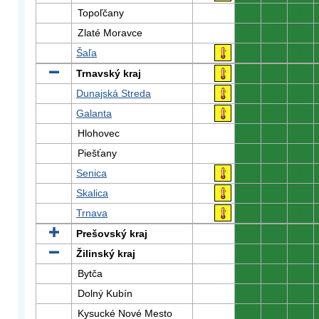
Topoľčany
0
0
0
Zlaté Moravce
0
0
0
Šaľa
0
0
0
Trnavský kraj
0
0
0
Dunajská Streda
0
0
0
Galanta
0
0
0
Hlohovec
0
0
0
Piešťany
0
0
0
Senica
0
0
0
Skalica
0
0
0
Trnava
0
0
0
Prešovský kraj
0
0
0
Žilinský kraj
0
0
0
Bytča
0
0
0
Dolný Kubín
0
0
0
Kysucké Nové Mesto
0
0
0