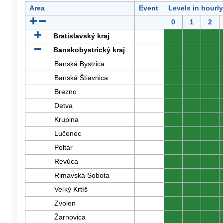
Area
Event
Levels in hourl
0
1
2
Bratislavský kraj
0
0
0
Banskobystrický kraj
0
0
0
Banská Bystrica
0
0
0
Banská Štiavnica
0
0
0
Brezno
0
0
0
Detva
0
0
0
Krupina
0
0
0
Lučenec
0
0
0
Poltár
0
0
0
Revúca
0
0
0
Rimavská Sobota
0
0
0
Veľký Krtíš
0
0
0
Zvolen
0
0
0
Žarnovica
0
0
0