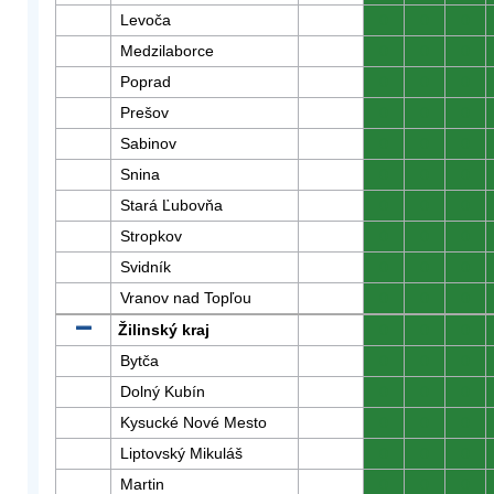
Levoča
0
0
0
Medzilaborce
0
0
0
Poprad
0
0
0
Prešov
0
0
0
Sabinov
0
0
0
Snina
0
0
0
Stará Ľubovňa
0
0
0
Stropkov
0
0
0
Svidník
0
0
0
Vranov nad Topľou
0
0
0
Žilinský kraj
0
0
0
Bytča
0
0
0
Dolný Kubín
0
0
0
Kysucké Nové Mesto
0
0
0
Liptovský Mikuláš
0
0
0
Martin
0
0
0