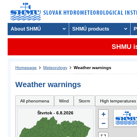
About SHMÚ
SHMÚ products
P
SHMU is
Homepage
Meteorology
Weather warnings
Weather warnings
All phenomena
Wind
Storm
High temperatures
Štvrtok - 6.8.2026
+
−