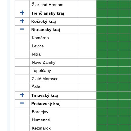
Žiar nad Hronom
0
0
0
Trenčiansky kraj
0
0
0
Košický kraj
0
0
0
Nitriansky kraj
0
0
0
Komárno
0
0
0
Levice
0
0
0
Nitra
0
0
0
Nové Zámky
0
0
0
Topoľčany
0
0
0
Zlaté Moravce
0
0
0
Šaľa
0
0
0
Trnavský kraj
0
0
0
Prešovský kraj
0
0
0
Bardejov
0
0
0
Humenné
0
0
0
Kežmarok
0
0
0