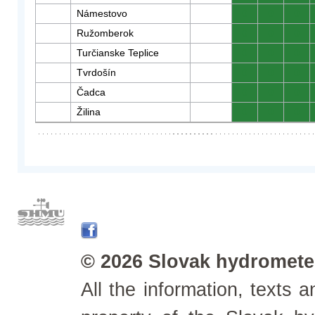
Námestovo
0
0
0
Ružomberok
0
0
0
Turčianske Teplice
0
0
0
Tvrdošín
0
0
0
Čadca
0
0
0
Žilina
0
0
0
© 2026 Slovak hydrometeo
All the information, texts