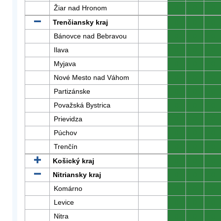
Žiar nad Hronom
0
0
0
Trenčiansky kraj
0
0
0
Bánovce nad Bebravou
0
0
0
Ilava
0
0
0
Myjava
0
0
0
Nové Mesto nad Váhom
0
0
0
Partizánske
0
0
0
Považská Bystrica
0
0
0
Prievidza
0
0
0
Púchov
0
0
0
Trenčín
0
0
0
Košický kraj
0
0
0
Nitriansky kraj
0
0
0
Komárno
0
0
0
Levice
0
0
0
Nitra
0
0
0