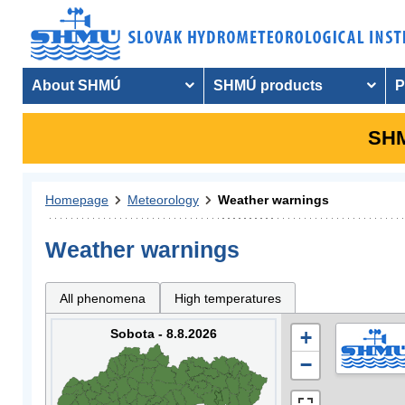
About SHMÚ
SHMÚ products
P
SHM
Homepage
Meteorology
Weather warnings
Weather warnings
All phenomena
High temperatures
Sobota - 8.8.2026
+
−