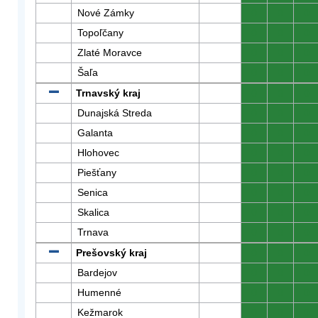
Nové Zámky
0
0
0
Topoľčany
0
0
0
Zlaté Moravce
0
0
0
Šaľa
0
0
0
Trnavský kraj
0
0
0
Dunajská Streda
0
0
0
Galanta
0
0
0
Hlohovec
0
0
0
Piešťany
0
0
0
Senica
0
0
0
Skalica
0
0
0
Trnava
0
0
0
Prešovský kraj
0
0
0
Bardejov
0
0
0
Humenné
0
0
0
Kežmarok
0
0
0