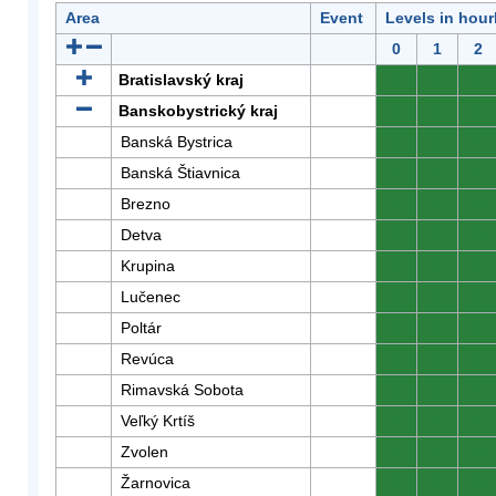
Area
Event
Levels in hour
0
1
2
Bratislavský kraj
0
0
0
Banskobystrický kraj
0
0
0
Banská Bystrica
0
0
0
Banská Štiavnica
0
0
0
Brezno
0
0
0
Detva
0
0
0
Krupina
0
0
0
Lučenec
0
0
0
Poltár
0
0
0
Revúca
0
0
0
Rimavská Sobota
0
0
0
Veľký Krtíš
0
0
0
Zvolen
0
0
0
Žarnovica
0
0
0