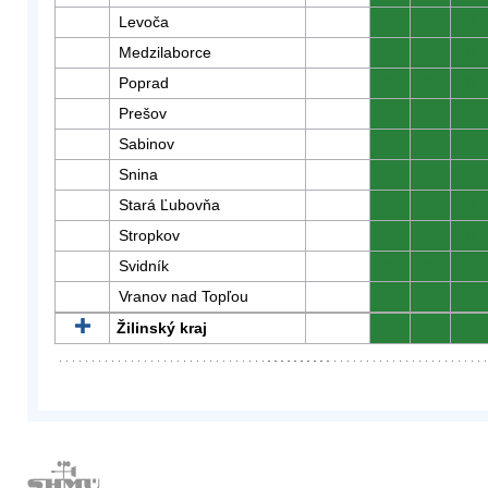
Levoča
0
0
0
Medzilaborce
0
0
0
Poprad
0
0
0
Prešov
0
0
0
Sabinov
0
0
0
Snina
0
0
0
Stará Ľubovňa
0
0
0
Stropkov
0
0
0
Svidník
0
0
0
Vranov nad Topľou
0
0
0
Žilinský kraj
0
0
0