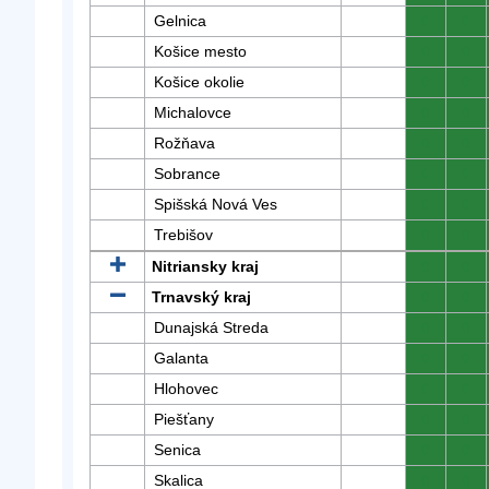
Gelnica
0
0
Košice mesto
0
0
Košice okolie
0
0
Michalovce
0
0
Rožňava
0
0
Sobrance
0
0
Spišská Nová Ves
0
0
Trebišov
0
0
Nitriansky kraj
0
0
Trnavský kraj
0
0
Dunajská Streda
0
0
Galanta
0
0
Hlohovec
0
0
Piešťany
0
0
Senica
0
0
Skalica
0
0