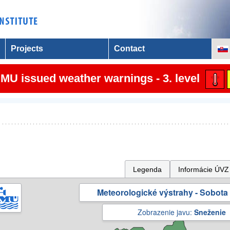
Projects
Contact
MU issued weather warnings - 3. level
Legenda
Informácie ÚVZ
Meteorologické výstrahy - Sobota 
Zobrazenie javu:
Sneženie