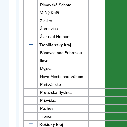
Rimavská Sobota
0
0
Veľký Krtíš
0
0
Zvolen
0
0
Žarnovica
0
0
Žiar nad Hronom
0
0
Trenčiansky kraj
0
0
Bánovce nad Bebravou
0
0
Ilava
0
0
Myjava
0
0
Nové Mesto nad Váhom
0
0
Partizánske
0
0
Považská Bystrica
0
0
Prievidza
0
0
Púchov
0
0
Trenčín
0
0
Košický kraj
0
0