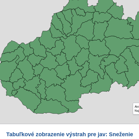
Akt
Naj
Tabuľkové zobrazenie výstrah pre jav: Sneženie