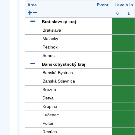
Area
Event
Levels in
0
1
Bratislavský kraj
0
0
Bratislava
0
0
Malacky
0
0
Pezinok
0
0
Senec
0
0
Banskobystrický kraj
0
0
Banská Bystrica
0
0
Banská Štiavnica
0
0
Brezno
0
0
Detva
0
0
Krupina
0
0
Lučenec
0
0
Poltár
0
0
Revúca
0
0