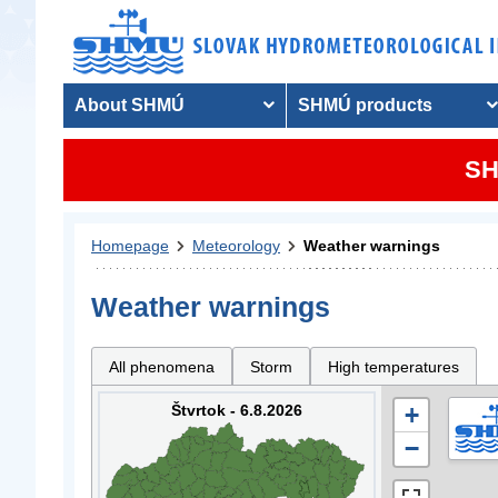
About SHMÚ
SHMÚ products
SH
Homepage
Meteorology
Weather warnings
Weather warnings
All phenomena
Storm
High temperatures
Štvrtok - 6.8.2026
+
−