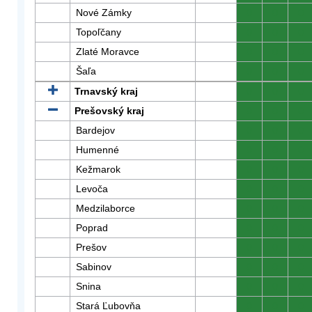
Nové Zámky
0
0
0
Topoľčany
0
0
0
Zlaté Moravce
0
0
0
Šaľa
0
0
0
Trnavský kraj
0
0
0
Prešovský kraj
0
0
0
Bardejov
0
0
0
Humenné
0
0
0
Kežmarok
0
0
0
Levoča
0
0
0
Medzilaborce
0
0
0
Poprad
0
0
0
Prešov
0
0
0
Sabinov
0
0
0
Snina
0
0
0
Stará Ľubovňa
0
0
0