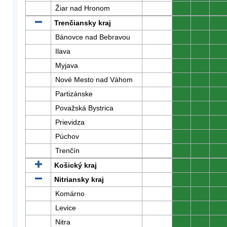
Žiar nad Hronom
0
0
0
Trenčiansky kraj
0
0
0
Bánovce nad Bebravou
0
0
0
Ilava
0
0
0
Myjava
0
0
0
Nové Mesto nad Váhom
0
0
0
Partizánske
0
0
0
Považská Bystrica
0
0
0
Prievidza
0
0
0
Púchov
0
0
0
Trenčín
0
0
0
Košický kraj
0
0
0
Nitriansky kraj
0
0
0
Komárno
0
0
0
Levice
0
0
0
Nitra
0
0
0