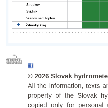
Stropkov
0
0
0
Svidník
0
0
0
Vranov nad Topľou
0
0
0
Žilinský kraj
0
0
0
© 2026 Slovak hydrometeo
All the information, texts
property of the Slovak h
copied only for personal