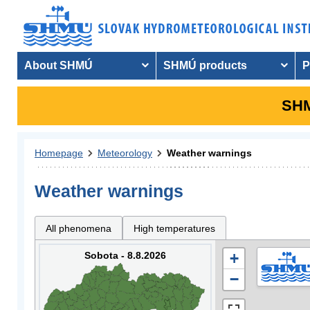
About SHMÚ
SHMÚ products
P
SHM
Homepage
Meteorology
Weather warnings
Weather warnings
All phenomena
High temperatures
Sobota - 8.8.2026
+
−