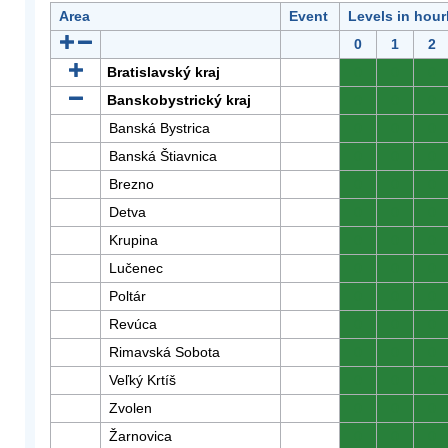
Area
Event
Levels in hour
0
1
2
Bratislavský kraj
0
0
0
Banskobystrický kraj
0
0
0
Banská Bystrica
0
0
0
Banská Štiavnica
0
0
0
Brezno
0
0
0
Detva
0
0
0
Krupina
0
0
0
Lučenec
0
0
0
Poltár
0
0
0
Revúca
0
0
0
Rimavská Sobota
0
0
0
Veľký Krtíš
0
0
0
Zvolen
0
0
0
Žarnovica
0
0
0