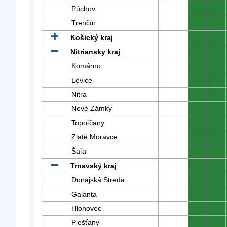
Púchov
0
0
Trenčín
0
0
Košický kraj
0
0
Nitriansky kraj
0
0
Komárno
0
0
Levice
0
0
Nitra
0
0
Nové Zámky
0
0
Topoľčany
0
0
Zlaté Moravce
0
0
Šaľa
0
0
Trnavský kraj
0
0
Dunajská Streda
0
0
Galanta
0
0
Hlohovec
0
0
Piešťany
0
0