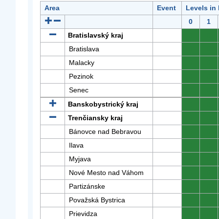
Area
Event
Levels in
0
1
Bratislavský kraj
0
0
Bratislava
0
0
Malacky
0
0
Pezinok
0
0
Senec
0
0
Banskobystrický kraj
0
0
Trenčiansky kraj
0
0
Bánovce nad Bebravou
0
0
Ilava
0
0
Myjava
0
0
Nové Mesto nad Váhom
0
0
Partizánske
0
0
Považská Bystrica
0
0
Prievidza
0
0