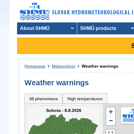
About SHMÚ
SHMÚ products
Homepage
Meteorology
Weather warnings
Weather warnings
All phenomena
High temperatures
Sobota - 8.8.2026
+
−