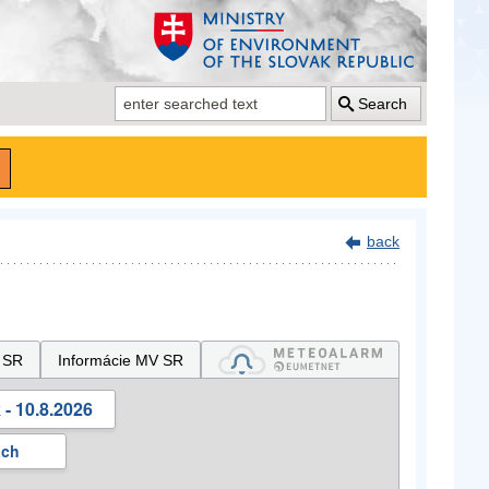
Search
back
 SR
Informácie MV SR
- 10.8.2026
ách