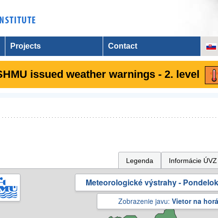
Projects
Contact
SHMU issued weather warnings - 2. level
Legenda
Informácie ÚVZ
Meteorologické výstrahy - Pondelok 
Zobrazenie javu:
Vietor na hor