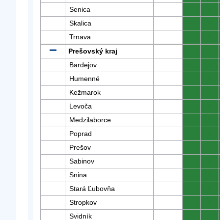
Senica
0
0
Skalica
0
0
Trnava
0
0
Prešovský kraj
0
0
Bardejov
0
0
Humenné
0
0
Kežmarok
0
0
Levoča
0
0
Medzilaborce
0
0
Poprad
0
0
Prešov
0
0
Sabinov
0
0
Snina
0
0
Stará Ľubovňa
0
0
Stropkov
0
0
Svidník
0
0