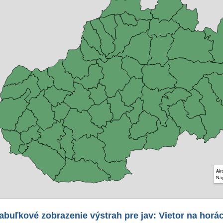
Akt
Naj
abuľkové zobrazenie výstrah pre jav: Vietor na horá