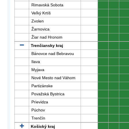
Rimavská Sobota
0
0
0
Veľký Krtíš
0
0
0
Zvolen
0
0
0
Žarnovica
0
0
0
Žiar nad Hronom
0
0
0
Trenčiansky kraj
0
0
0
Bánovce nad Bebravou
0
0
0
Ilava
0
0
0
Myjava
0
0
0
Nové Mesto nad Váhom
0
0
0
Partizánske
0
0
0
Považská Bystrica
0
0
0
Prievidza
0
0
0
Púchov
0
0
0
Trenčín
0
0
0
Košický kraj
0
0
0