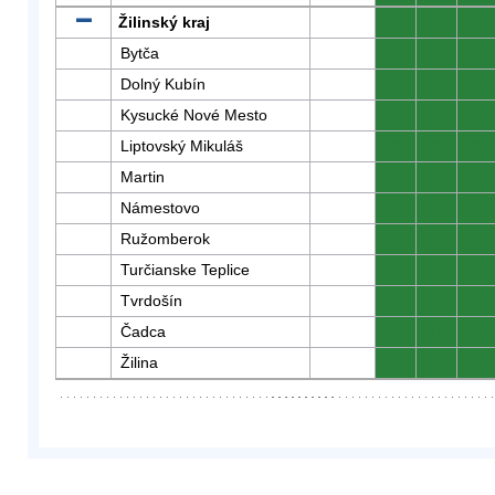
Žilinský kraj
0
0
0
Bytča
0
0
0
Dolný Kubín
0
0
0
Kysucké Nové Mesto
0
0
0
Liptovský Mikuláš
0
0
0
Martin
0
0
0
Námestovo
0
0
0
Ružomberok
0
0
0
Turčianske Teplice
0
0
0
Tvrdošín
0
0
0
Čadca
0
0
0
Žilina
0
0
0