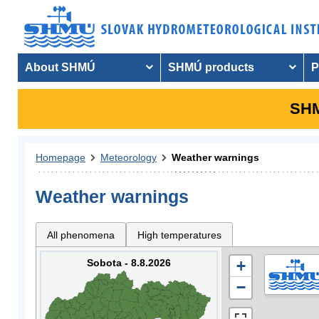
About SHMÚ
SHMÚ products
P
SHM
Homepage
Meteorology
Weather warnings
Weather warnings
All phenomena
High temperatures
Sobota - 8.8.2026
+
−