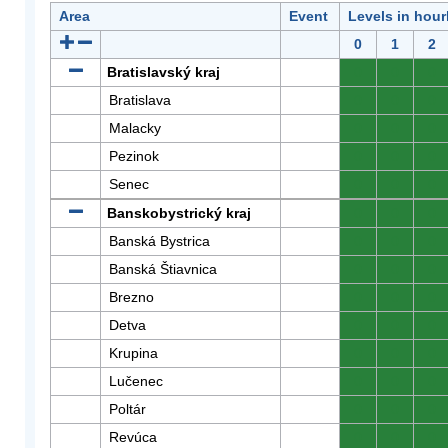
Area
Event
Levels in hour
0
1
2
Bratislavský kraj
0
0
0
Bratislava
0
0
0
Malacky
0
0
0
Pezinok
0
0
0
Senec
0
0
0
Banskobystrický kraj
0
0
0
Banská Bystrica
0
0
0
Banská Štiavnica
0
0
0
Brezno
0
0
0
Detva
0
0
0
Krupina
0
0
0
Lučenec
0
0
0
Poltár
0
0
0
Revúca
0
0
0