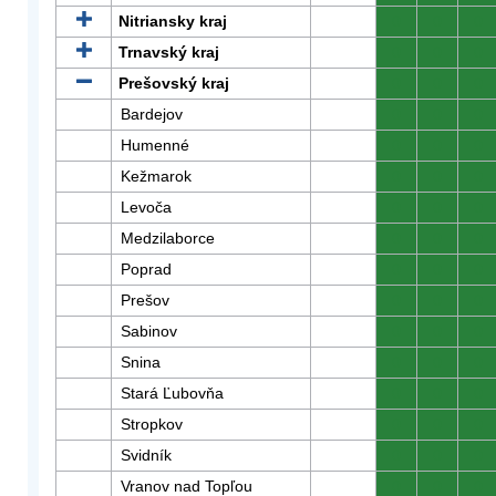
Nitriansky kraj
0
0
0
Trnavský kraj
0
0
0
Prešovský kraj
0
0
0
Bardejov
0
0
0
Humenné
0
0
0
Kežmarok
0
0
0
Levoča
0
0
0
Medzilaborce
0
0
0
Poprad
0
0
0
Prešov
0
0
0
Sabinov
0
0
0
Snina
0
0
0
Stará Ľubovňa
0
0
0
Stropkov
0
0
0
Svidník
0
0
0
Vranov nad Topľou
0
0
0