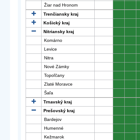
Žiar nad Hronom
0
0
Trenčiansky kraj
0
0
Košický kraj
0
0
Nitriansky kraj
0
0
Komárno
0
0
Levice
0
0
Nitra
0
0
Nové Zámky
0
0
Topoľčany
0
0
Zlaté Moravce
0
0
Šaľa
0
0
Trnavský kraj
0
0
Prešovský kraj
0
0
Bardejov
0
0
Humenné
0
0
Kežmarok
0
0