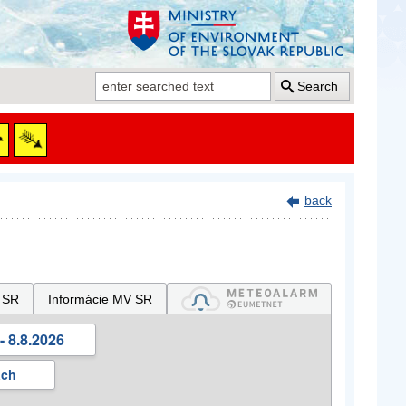
Search
back
 SR
Informácie MV SR
- 8.8.2026
ách