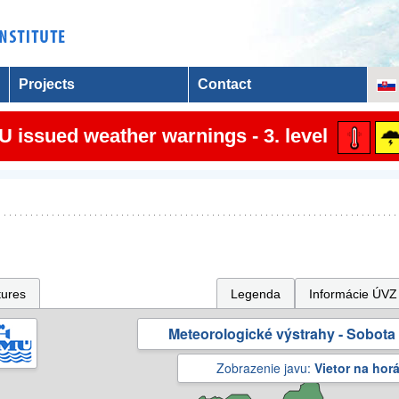
Projects
Contact
 issued weather warnings - 3. level
tures
Legenda
Informácie ÚVZ
Meteorologické výstrahy - Sobota 
Zobrazenie javu:
Vietor na hor