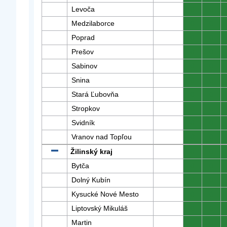
Levoča
0
0
Medzilaborce
0
0
Poprad
0
0
Prešov
0
0
Sabinov
0
0
Snina
0
0
Stará Ľubovňa
0
0
Stropkov
0
0
Svidník
0
0
Vranov nad Topľou
0
0
Žilinský kraj
0
0
Bytča
0
0
Dolný Kubín
0
0
Kysucké Nové Mesto
0
0
Liptovský Mikuláš
0
0
Martin
0
0