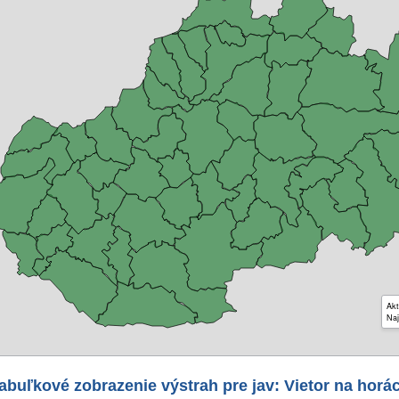
Akt
Naj
abuľkové zobrazenie výstrah pre jav: Vietor na horá