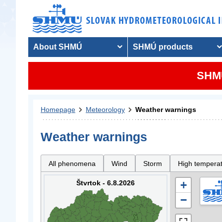
About SHMÚ
SHMÚ products
SHMU
Homepage
Meteorology
Weather warnings
Weather warnings
All phenomena
Wind
Storm
High tempera
Štvrtok - 6.8.2026
+
−