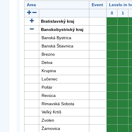
Area
Event
Levels in h
0
1
Bratislavský kraj
0
0
Banskobystrický kraj
0
0
Banská Bystrica
0
0
Banská Štiavnica
0
0
Brezno
0
0
Detva
0
0
Krupina
0
0
Lučenec
0
0
Poltár
0
0
Revúca
0
0
Rimavská Sobota
0
0
Veľký Krtíš
0
0
Zvolen
0
0
Žarnovica
0
0